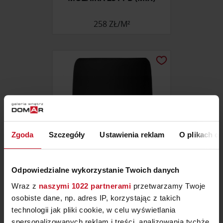
258 ZŁ/M²
Zgoda
Szczegóły
Ustawienia reklam
O plikach c
Odpowiedzialne wykorzystanie Twoich danych
KUBEK NA SZCZOTECZKI
Wraz z
naszymi 1022 partnerami
przetwarzamy Twoje
SONO
osobiste dane, np. adres IP, korzystając z takich
ZAPYTAJ O CENĘ W SALONIE
technologii jak pliki cookie, w celu wyświetlania
spersonalizowanych reklam i treści, analizowania tychże,