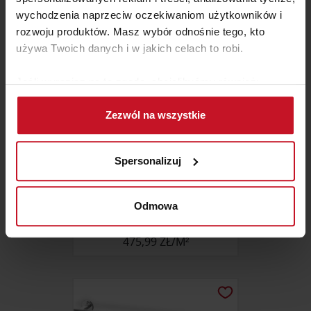
wychodzenia naprzeciw oczekiwaniom użytkowników i
rozwoju produktów. Masz wybór odnośnie tego, kto
używa Twoich danych i w jakich celach to robi.
Jeśli wyrazisz na to zgodę, chcielibyśmy również:
Gromadzić dane dotyczące Twojej lokalizacji
Zezwól na wszystkie
geograficznej z dokładnością nawet do kilku metrów
Identyfikować Twoje urządzenie, aktywnie
analizując charakteryzującego je zbiory danych
Spersonalizuj
(fingerprinting, czyli wirtualny odcisk palca)
Dowiedz się więcej odnośnie tego, jak Twoje osobiste
dane są przetwarzane oraz ustaw własne preferencje w
MOZAIKA SANTORINI
Odmowa
sekcji szczegółów
. W Deklaracji plików cookie możesz
(VULCANO)
zmienić lub wycofać swoją zgodę w dowolnej chwili.
475,99 ZŁ/M²
Wykorzystujemy pliki cookie do spersonalizowania treści
i reklam, aby oferować funkcje społecznościowe i
analizować ruch w naszej witrynie. Informacje o tym, jak