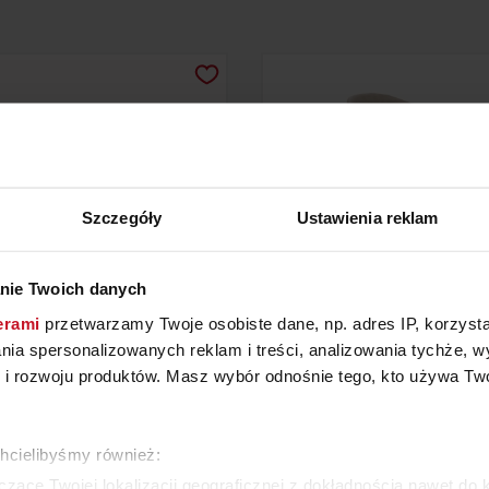
Szczegóły
Ustawienia reklam
nie Twoich danych
erami
przetwarzamy Twoje osobiste dane, np. adres IP, korzystaj
ŁÓŻKO ZAYA
KRZESŁO FREY
lania spersonalizowanych reklam i treści, analizowania tychże,
 rozwoju produktów. Masz wybór odnośnie tego, kto używa Twoi
YTAJ O CENĘ W SALONIE
ZAPYTAJ O CENĘ W SAL
chcielibyśmy również:
ZOBACZ WSZYSTKIE PRODUKTY
zące Twojej lokalizacji geograficznej z dokładnością nawet do 