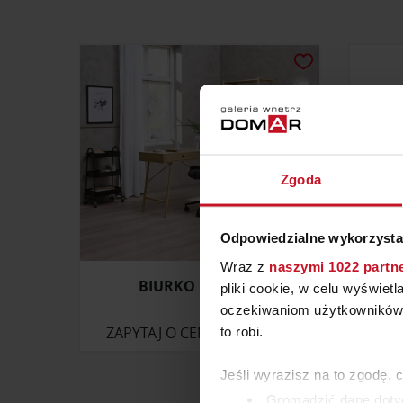
Zgoda
Odpowiedzialne wykorzysta
Wraz z
naszymi 1022 partn
BIURKO LINDVED
pliki cookie, w celu wyświet
oczekiwaniom użytkowników i
ZAPYTAJ O CENĘ W SALONIE
ZAP
to robi.
Jeśli wyrazisz na to zgodę, 
Gromadzić dane dotyc