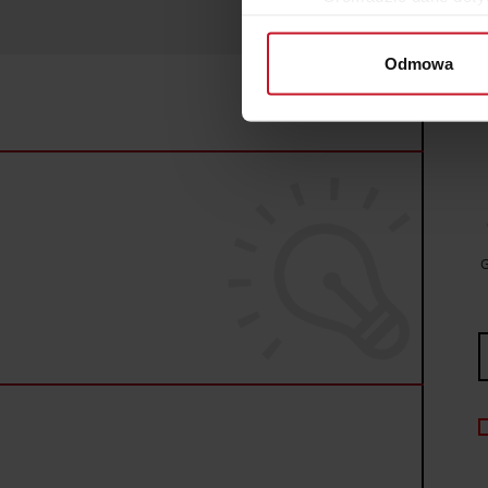
Identyfikować Twoje u
wirtualny odcisk palca)
Odmowa
Dowiedz się więcej odnośnie
szczegółów
. W Deklaracji 
Wykorzystujemy pliki cookie 
ruch w naszej witrynie. Inf
reklamowym i analitycznym. 
uzyskanymi podczas korzysta
G