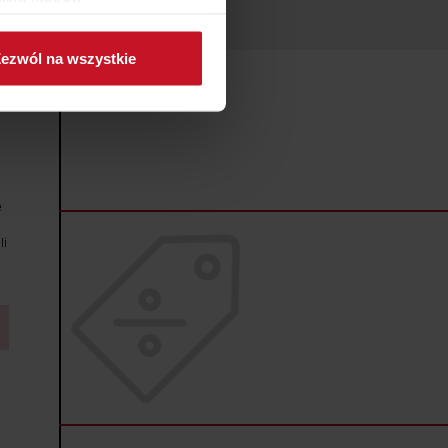
ch (fingerprinting, czyli
ezwól na wszystkie
sne preferencje w
sekcji
j chwili.
ołecznościowe i analizować
artnerom społecznościowym,
anymi od Ciebie lub
e
li