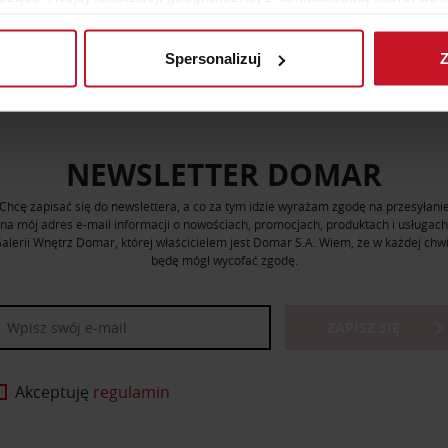
rządzenie, aktywnie analizując charakteryzującego je zbiory dany
Spersonalizuj
Z
 tego, jak Twoje osobiste dane są przetwarzane oraz ustaw wła
plików cookie możesz zmienić lub wycofać swoją zgodę w dowolne
do spersonalizowania treści i reklam, aby oferować funkcje sp
NEWSLETTER DOMAR
ormacje o tym, jak korzystasz z naszej witryny, udostępniamy p
Partnerzy mogą połączyć te informacje z innymi danymi otrzym
Chcę zapisać się do newslettera, a co za tym idzie wyrażam zgodę na przesyłani
nia z ich usług.
na mój adres e-mail informacji o nowościach, promocjach, produktach i usługach
alerii Wnętrz Domar, której właścicielem jest Domar S.A. Wiem, że w każdej chwi
będę mógł wycofać zgodę.
ZAPISZ SIĘ
Akceptuję
regulamin