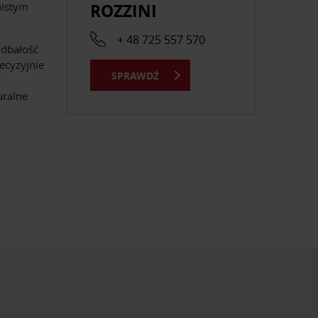
ROZZINI
nistym
+ 48 725 557 570
 dbałość
recyzyjnie
SPRAWDŹ
uralne