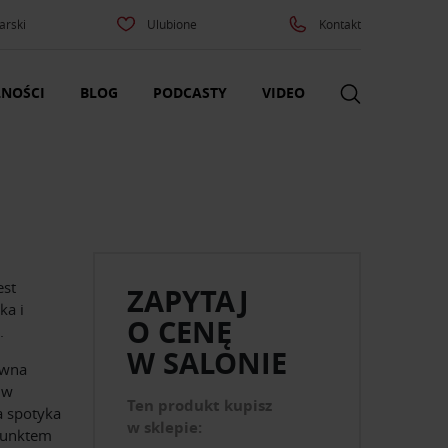
arski
Ulubione
Kontakt
NOŚCI
BLOG
PODCASTY
VIDEO
est
ZAPYTAJ
ka i
O CENĘ
.
W SALONIE
ewna
 w
Ten produkt kupisz
a spotyka
w sklepie:
 punktem