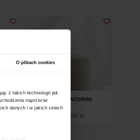
O plikach cookies
ąc z takich technologii jak
PUFA SANTORINI
 wychodzenia naprzeciw
ch danych i w jakich celach
ONIE
OD
1 700 ZŁ
kilku metrów