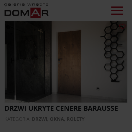
DRZWI UKRYTE CENERE BARAUSSE
KATEGORIA:
DRZWI, OKNA, ROLETY