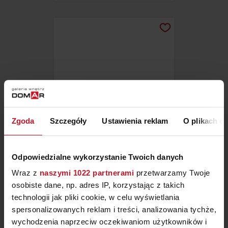
Zgoda
Szczegóły
Ustawienia reklam
O plikach c
DOGE VU – BARAUSSE DOORS
Odpowiedzialne wykorzystanie Twoich danych
Wraz z
naszymi 1022 partnerami
przetwarzamy Twoje
ZAPYTAJ O CENĘ W SALONIE
osobiste dane, np. adres IP, korzystając z takich
technologii jak pliki cookie, w celu wyświetlania
spersonalizowanych reklam i treści, analizowania tychże,
wychodzenia naprzeciw oczekiwaniom użytkowników i