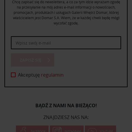
Chcę zapisać się do newslettera, a co za tym idzie wyrażam zgodę
na przesyłanie na mój adres e-mail informacji o nowościach,
promocjach, produktach i usługach Galerii Wnętrz Domar, której
właścicielem jest Domar S.A. Wiem, że w każdej chwili będę mógł
wycofać zgodę.
ZAPISZ SIĘ
Akceptuję
regulamin
BĄDŹ Z NAMI NA BIEŻĄCO!
ZNAJDZIESZ NAS NA:
FACEBOOK
INSTAGRAM
YOUTUBE