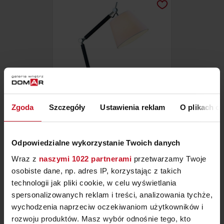
Zgoda
Szczegóły
Ustawienia reklam
O plikach c
LAMPA ZYTA TABLE
Odpowiedzialne wykorzystanie Twoich danych
859 ZŁ
Wraz z
naszymi 1022 partnerami
przetwarzamy Twoje
osobiste dane, np. adres IP, korzystając z takich
technologii jak pliki cookie, w celu wyświetlania
spersonalizowanych reklam i treści, analizowania tychże,
wychodzenia naprzeciw oczekiwaniom użytkowników i
rozwoju produktów. Masz wybór odnośnie tego, kto