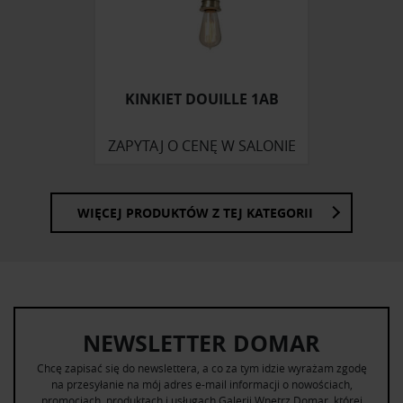
Partnerzy mogą połączyć te informacje z innymi danymi
otrzymanymi od Ciebie lub uzyskanymi podczas
korzystania z ich usług.
KINKIET DOUILLE 1AB
ZAPYTAJ O CENĘ W SALONIE
WIĘCEJ PRODUKTÓW Z TEJ KATEGORII
NEWSLETTER DOMAR
Chcę zapisać się do newslettera, a co za tym idzie wyrażam zgodę
na przesyłanie na mój adres e-mail informacji o nowościach,
promocjach, produktach i usługach Galerii Wnętrz Domar, której