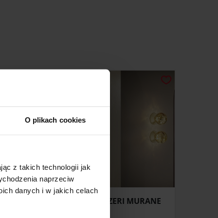
O plikach cookies
ąc z takich technologii jak
 wychodzenia naprzeciw
ch danych i w jakich celach
O TIP
KINKIET PANZERI MURANE