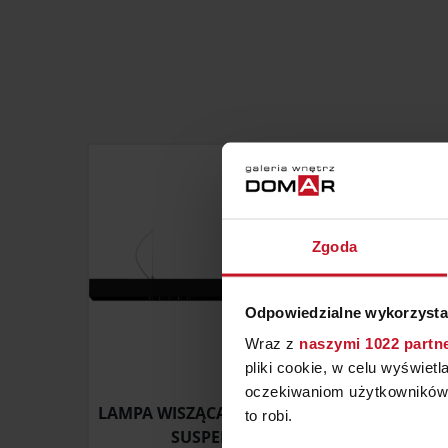
Zgoda
Odpowiedzialne wykorzysta
Wraz z
naszymi 1022 partn
pliki cookie, w celu wyświet
oczekiwaniom użytkowników i
LAMPA WISZĄCA BLACK FOSTER
LAM
to robi.
SUSPENSION