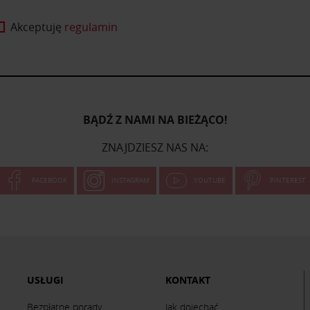
Akceptuję
regulamin
BĄDŹ Z NAMI NA BIEŻĄCO!
ZNAJDZIESZ NAS NA:
FACEBOOK
INSTAGRAM
YOUTUBE
PINTEREST
USŁUGI
KONTAKT
Bezpłatne porady
Jak dojechać