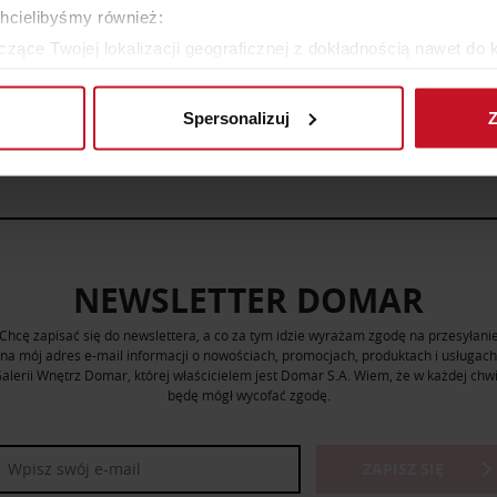
239,90 ZŁ
ZAPYTAJ O CENĘ W SAL
chcielibyśmy również:
zące Twojej lokalizacji geograficznej z dokładnością nawet do 
rządzenie, aktywnie analizując charakteryzującego je zbiory dany
WIĘCEJ PRODUKTÓW Z TEJ KATEGORII
Spersonalizuj
Z
 tego, jak Twoje osobiste dane są przetwarzane oraz ustaw wła
plików cookie możesz zmienić lub wycofać swoją zgodę w dowolne
do spersonalizowania treści i reklam, aby oferować funkcje sp
ormacje o tym, jak korzystasz z naszej witryny, udostępniamy p
Partnerzy mogą połączyć te informacje z innymi danymi otrzym
NEWSLETTER DOMAR
nia z ich usług.
Chcę zapisać się do newslettera, a co za tym idzie wyrażam zgodę na przesyłani
na mój adres e-mail informacji o nowościach, promocjach, produktach i usługach
alerii Wnętrz Domar, której właścicielem jest Domar S.A. Wiem, że w każdej chwi
będę mógł wycofać zgodę.
ZAPISZ SIĘ