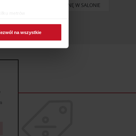
ONIE
ZAPYTAJ O CENĘ W SALONIE
kilku metrów
ch (fingerprinting, czyli
ezwól na wszystkie
sne preferencje w
sekcji
j chwili.
ołecznościowe i analizować
artnerom społecznościowym,
anymi od Ciebie lub
e
li