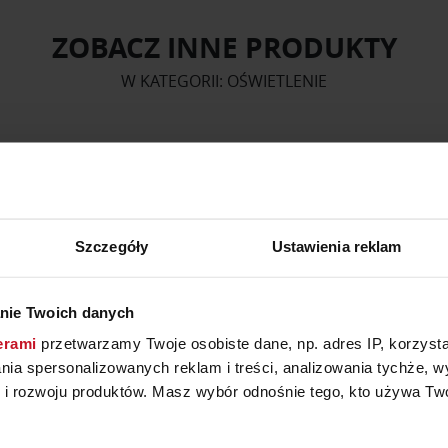
ZOBACZ INNE PRODUKTY
W KATEGORII: OŚWIETLENIE
Szczegóły
Ustawienia reklam
nie Twoich danych
erami
przetwarzamy Twoje osobiste dane, np. adres IP, korzystaj
lania spersonalizowanych reklam i treści, analizowania tychże,
 rozwoju produktów. Masz wybór odnośnie tego, kto używa Twoi
PA BIURKOWA DUNDEE
LAMPA STOŁOWA MUUT