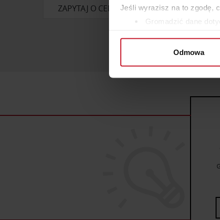
ZAPYTAJ O CENĘ W SALONIE
Jeśli wyrazisz na to zgodę, 
Gromadzić dane dotyc
Identyfikować Twoje u
wirtualny odcisk palca)
Odmowa
Dowiedz się więcej odnośnie
szczegółów
. W Deklaracji 
Wykorzystujemy pliki cookie 
ruch w naszej witrynie. Inf
reklamowym i analitycznym. 
uzyskanymi podczas korzysta
G