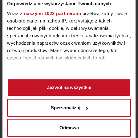
Odpowiedzialne wykorzystanie Twoich danych
Wraz z
naszymi 1022 partnerami
przetwarzamy Twoje
osobiste dane, np. adres IP, korzystając z takich
technologii jak pliki cookie, w celu wyświetlania
spersonalizowanych reklam i treści, analizowania tychże,
wychodzenia naprzeciw oczekiwaniom użytkowników i
SOFA DI ETOILE
rozwoju produktów. Masz wybór odnośnie tego, kto
używa Twoich danych i w jakich celach to robi.
ZAPYTAJ O CENĘ W SALONIE
Jeśli wyrazisz na to zgodę, chcielibyśmy również:
Gromadzić dane dotyczące Twojej lokalizacji
Zezwól na wszystkie
geograficznej z dokładnością nawet do kilku metrów
Identyfikować Twoje urządzenie, aktywnie
analizując charakteryzującego je zbiory danych
Spersonalizuj
(fingerprinting, czyli wirtualny odcisk palca)
Dowiedz się więcej odnośnie tego, jak Twoje osobiste
dane są przetwarzane oraz ustaw własne preferencje w
Odmowa
sekcji szczegółów
. W Deklaracji plików cookie możesz