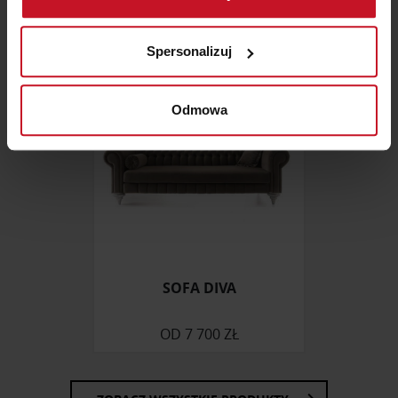
ZAPYTAJ O CENĘ W SALONIE
Identyfikować Twoje urządzenie, aktywnie
analizując charakteryzującego je zbiory danych
Spersonalizuj
(fingerprinting, czyli wirtualny odcisk palca)
Dowiedz się więcej odnośnie tego, jak Twoje osobiste
dane są przetwarzane oraz ustaw własne preferencje w
Odmowa
sekcji szczegółów
. W Deklaracji plików cookie możesz
zmienić lub wycofać swoją zgodę w dowolnej chwili.
Wykorzystujemy pliki cookie do spersonalizowania treści
i reklam, aby oferować funkcje społecznościowe i
analizować ruch w naszej witrynie. Informacje o tym, jak
korzystasz z naszej witryny, udostępniamy partnerom
społecznościowym, reklamowym i analitycznym.
SOFA DIVA
Partnerzy mogą połączyć te informacje z innymi danymi
otrzymanymi od Ciebie lub uzyskanymi podczas
OD
7 700 ZŁ
korzystania z ich usług.