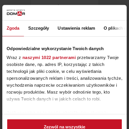
NAROŻNIK INES 5P
19 350 ZŁ
Zgoda
Szczegóły
Ustawienia reklam
O plikach c
Odpowiedzialne wykorzystanie Twoich danych
Wraz z
naszymi 1022 partnerami
przetwarzamy Twoje
osobiste dane, np. adres IP, korzystając z takich
technologii jak pliki cookie, w celu wyświetlania
spersonalizowanych reklam i treści, analizowania tychże,
wychodzenia naprzeciw oczekiwaniom użytkowników i
rozwoju produktów. Masz wybór odnośnie tego, kto
używa Twoich danych i w jakich celach to robi.
Jeśli wyrazisz na to zgodę, chcielibyśmy również:
SZEZLONG FAZ
Gromadzić dane dotyczące Twojej lokalizacji
Zezwól na wszystkie
geograficznej z dokładnością nawet do kilku metrów