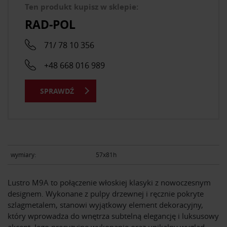
Ten produkt kupisz w sklepie:
RAD-POL
71/ 78 10 356
+48 668 016 989
SPRAWDŹ
wymiary:
57x81h
Lustro M9A to połączenie włoskiej klasyki z nowoczesnym
designem. Wykonane z pulpy drzewnej i ręcznie pokryte
szlagmetalem, stanowi wyjątkowy element dekoracyjny,
który wprowadza do wnętrza subtelną elegancję i luksusowy
akcent. Jego precyzyjne wykonanie oraz unikalny wygląd