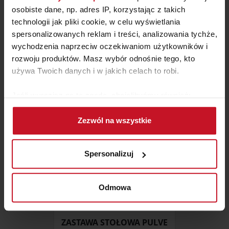
osobiste dane, np. adres IP, korzystając z takich
technologii jak pliki cookie, w celu wyświetlania
LUSTRO ONSILD
spersonalizowanych reklam i treści, analizowania tychże,
wychodzenia naprzeciw oczekiwaniom użytkowników i
ZAPYTAJ O CENĘ W SALONIE
rozwoju produktów. Masz wybór odnośnie tego, kto
używa Twoich danych i w jakich celach to robi.
Jeśli wyrazisz na to zgodę, chcielibyśmy również:
Gromadzić dane dotyczące Twojej lokalizacji
Zezwól na wszystkie
geograficznej z dokładnością nawet do kilku metrów
Identyfikować Twoje urządzenie, aktywnie
analizując charakteryzującego je zbiory danych
Spersonalizuj
(fingerprinting, czyli wirtualny odcisk palca)
Dowiedz się więcej odnośnie tego, jak Twoje osobiste
dane są przetwarzane oraz ustaw własne preferencje w
Odmowa
sekcji szczegółów
. W Deklaracji plików cookie możesz
zmienić lub wycofać swoją zgodę w dowolnej chwili.
ZASTAWA STOŁOWA PULVE