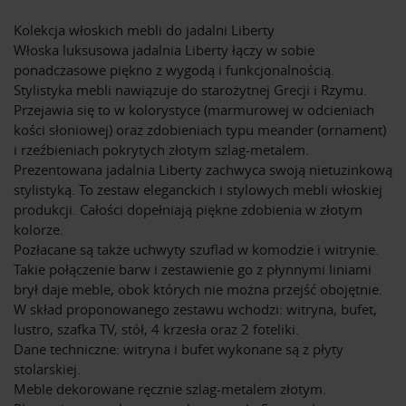
Kolekcja włoskich mebli do jadalni Liberty
Włoska luksusowa jadalnia Liberty łączy w sobie
ponadczasowe piękno z wygodą i funkcjonalnością.
Stylistyka mebli nawiązuje do starożytnej Grecji i Rzymu.
Przejawia się to w kolorystyce (marmurowej w odcieniach
kości słoniowej) oraz zdobieniach typu meander (ornament)
i rzeźbieniach pokrytych złotym szlag-metalem.
Prezentowana jadalnia Liberty zachwyca swoją nietuzinkową
stylistyką. To zestaw eleganckich i stylowych mebli włoskiej
produkcji. Całości dopełniają piękne zdobienia w złotym
kolorze.
Pozłacane są także uchwyty szuflad w komodzie i witrynie.
Takie połączenie barw i zestawienie go z płynnymi liniami
brył daje meble, obok których nie można przejść obojętnie.
W skład proponowanego zestawu wchodzi: witryna, bufet,
lustro, szafka TV, stół, 4 krzesła oraz 2 foteliki.
Dane techniczne: witryna i bufet wykonane są z płyty
stolarskiej.
Meble dekorowane ręcznie szlag-metalem złotym.