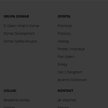
GRUPA DOMAR
OFERTA
O Galerii Wnętrz Domar
Promocje
Domar Development
Produkty
Domar Spółka Akcyjna
Katalog
Porady i inspiracje
Plan Galerii
Sklepy
Noc z Designem
Jesienny Dobrostan
USŁUGI
KONTAKT
Bezpłatne porady
Jak dojechać
Montaż
Parking