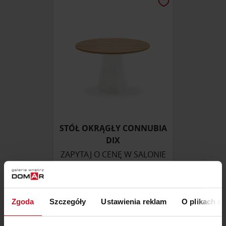
STÓŁ OKRĄGŁY CONNUBIA
DIX
ZAPYTAJ O CENĘ W SALONIE
Zgoda
Szczegóły
Ustawienia reklam
O plikach c