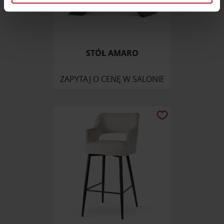
zmienić lub wycofać swoją zgodę w dowolnej chwili.
Wykorzystujemy pliki cookie do spersonalizowania treści
i reklam, aby oferować funkcje społecznościowe i
STÓŁ AMARO
analizować ruch w naszej witrynie. Informacje o tym, jak
korzystasz z naszej witryny, udostępniamy partnerom
ZAPYTAJ O CENĘ W SALONIE
społecznościowym, reklamowym i analitycznym.
Partnerzy mogą połączyć te informacje z innymi danymi
otrzymanymi od Ciebie lub uzyskanymi podczas
korzystania z ich usług.