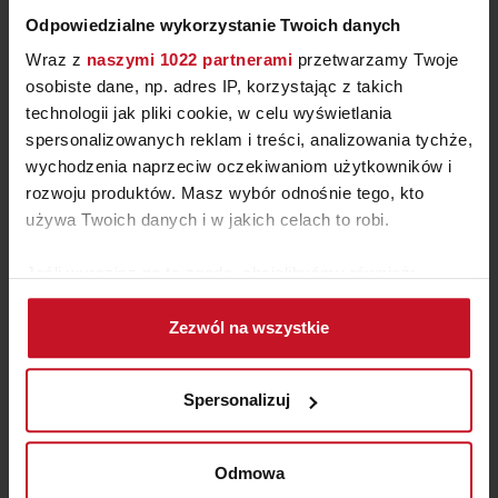
Odpowiedzialne wykorzystanie Twoich danych
Wraz z
naszymi 1022 partnerami
przetwarzamy Twoje
osobiste dane, np. adres IP, korzystając z takich
technologii jak pliki cookie, w celu wyświetlania
spersonalizowanych reklam i treści, analizowania tychże,
wychodzenia naprzeciw oczekiwaniom użytkowników i
rozwoju produktów. Masz wybór odnośnie tego, kto
KOMODA TOMASELLA TIME
używa Twoich danych i w jakich celach to robi.
UNIT TI 107
ZAPYTAJ O CENĘ W SALONIE
Jeśli wyrazisz na to zgodę, chcielibyśmy również:
Gromadzić dane dotyczące Twojej lokalizacji
Zezwól na wszystkie
geograficznej z dokładnością nawet do kilku metrów
Identyfikować Twoje urządzenie, aktywnie
analizując charakteryzującego je zbiory danych
Spersonalizuj
(fingerprinting, czyli wirtualny odcisk palca)
Dowiedz się więcej odnośnie tego, jak Twoje osobiste
dane są przetwarzane oraz ustaw własne preferencje w
Odmowa
sekcji szczegółów
. W Deklaracji plików cookie możesz