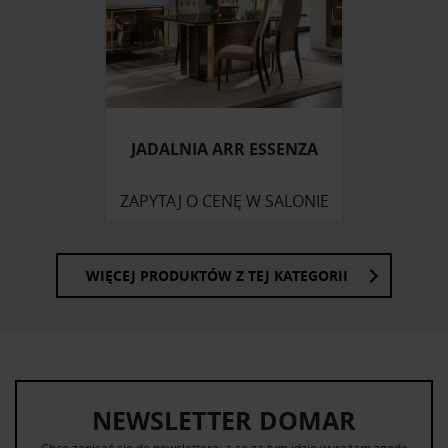
społecznościowym, reklamowym i analitycznym.
Partnerzy mogą połączyć te informacje z innymi danymi
otrzymanymi od Ciebie lub uzyskanymi podczas
korzystania z ich usług.
JADALNIA ARR ESSENZA
ZAPYTAJ O CENĘ W SALONIE
WIĘCEJ PRODUKTÓW Z TEJ KATEGORII
NEWSLETTER DOMAR
Chcę zapisać się do newslettera, a co za tym idzie wyrażam zgodę