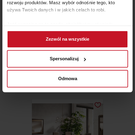
rozwoju produktów. Masz wybór odnośnie tego, kto
używa Twoich danych i w jakich celach to robi.
Jeśli wyrazisz na to zgodę, chcielibyśmy również:
Gromadzić dane dotyczące Twojej lokalizacji
Zezwól na wszystkie
geograficznej z dokładnością nawet do kilku metrów
Identyfikować Twoje urządzenie, aktywnie
analizując charakteryzującego je zbiory danych
Spersonalizuj
(fingerprinting, czyli wirtualny odcisk palca)
KOLEKCJA ROBERTO
Dowiedz się więcej odnośnie tego, jak Twoje osobiste
dane są przetwarzane oraz ustaw własne preferencje w
Odmowa
ZAPYTAJ O CENĘ W SALONIE
sekcji szczegółów
. W Deklaracji plików cookie możesz
zmienić lub wycofać swoją zgodę w dowolnej chwili.
Wykorzystujemy pliki cookie do spersonalizowania treści
i reklam, aby oferować funkcje społecznościowe i
analizować ruch w naszej witrynie. Informacje o tym, jak
korzystasz z naszej witryny, udostępniamy partnerom