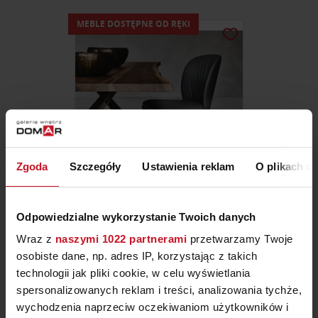
MEBLE DOSTĘPNE OD RĘKI
Zgoda
Szczegóły
Ustawienia reklam
O plikach c
KRZESŁA CHRIS ML
Odpowiedzialne wykorzystanie Twoich danych
Wraz z
naszymi 1022 partnerami
przetwarzamy Twoje
ZAPYTAJ O CENĘ W SALONIE
osobiste dane, np. adres IP, korzystając z takich
technologii jak pliki cookie, w celu wyświetlania
spersonalizowanych reklam i treści, analizowania tychże,
wychodzenia naprzeciw oczekiwaniom użytkowników i