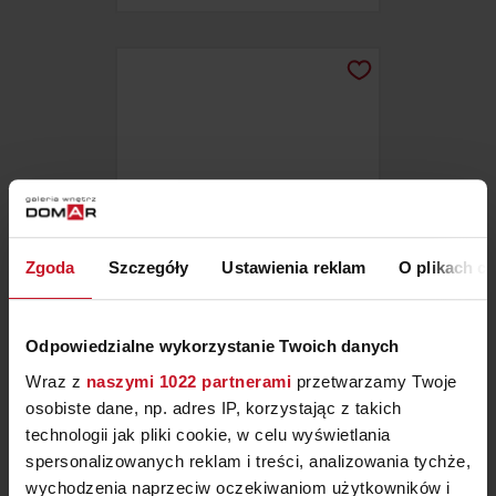
Zgoda
Szczegóły
Ustawienia reklam
O plikach c
SZAFKA RTV ALF ITALIA
Odpowiedzialne wykorzystanie Twoich danych
OCEANUM
Wraz z
naszymi 1022 partnerami
przetwarzamy Twoje
ZAPYTAJ O CENĘ W SALONIE
osobiste dane, np. adres IP, korzystając z takich
technologii jak pliki cookie, w celu wyświetlania
spersonalizowanych reklam i treści, analizowania tychże,
wychodzenia naprzeciw oczekiwaniom użytkowników i