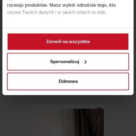
rozwoju produktów. Masz wybór odnośnie tego, kto
używa Twoich danych i w jakich celach to robi.
Jeśli wyrazisz na to zgodę, chcielibyśmy również:
Gromadzić dane dotyczące Twojej lokalizacji
Zezwól na wszystkie
geograficznej z dokładnością nawet do kilku metrów
Identyfikować Twoje urządzenie, aktywnie
analizując charakteryzującego je zbiory danych
Spersonalizuj
(fingerprinting, czyli wirtualny odcisk palca)
FOTEL VOCALE
Dowiedz się więcej odnośnie tego, jak Twoje osobiste
dane są przetwarzane oraz ustaw własne preferencje w
Odmowa
ZAPYTAJ O CENĘ W SALONIE
sekcji szczegółów
. W Deklaracji plików cookie możesz
zmienić lub wycofać swoją zgodę w dowolnej chwili.
Wykorzystujemy pliki cookie do spersonalizowania treści
i reklam, aby oferować funkcje społecznościowe i
analizować ruch w naszej witrynie. Informacje o tym, jak
korzystasz z naszej witryny, udostępniamy partnerom