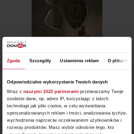
Zgoda
Szczegóły
Ustawienia reklam
O plikach c
KONSOLA RADO KERAMIK
Odpowiedzialne wykorzystanie Twoich danych
ZAPYTAJ O CENĘ W SALONIE
Wraz z
naszymi 1022 partnerami
przetwarzamy Twoje
osobiste dane, np. adres IP, korzystając z takich
technologii jak pliki cookie, w celu wyświetlania
spersonalizowanych reklam i treści, analizowania tychże,
wychodzenia naprzeciw oczekiwaniom użytkowników i
rozwoju produktów. Masz wybór odnośnie tego, kto