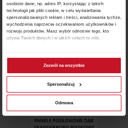
osobiste dane, np. adres IP, korzystając z takich
technologii jak pliki cookie, w celu wyświetlania
TARASY KOMPOZYTOWE
spersonalizowanych reklam i treści, analizowania tychże,
wychodzenia naprzeciw oczekiwaniom użytkowników i
ZAPYTAJ O CENĘ W SALONIE
rozwoju produktów. Masz wybór odnośnie tego, kto
używa Twoich danych i w jakich celach to robi.
Jeśli wyrazisz na to zgodę, chcielibyśmy również:
Gromadzić dane dotyczące Twojej lokalizacji
Zezwól na wszystkie
geograficznej z dokładnością nawet do kilku metrów
Identyfikować Twoje urządzenie, aktywnie
analizując charakteryzującego je zbiory danych
Spersonalizuj
(fingerprinting, czyli wirtualny odcisk palca)
Dowiedz się więcej odnośnie tego, jak Twoje osobiste
dane są przetwarzane oraz ustaw własne preferencje w
Odmowa
sekcji szczegółów
. W Deklaracji plików cookie możesz
zmienić lub wycofać swoją zgodę w dowolnej chwili.
PANELE PODŁOGOWE DĄB
SKANDERBORG PIASKOWY