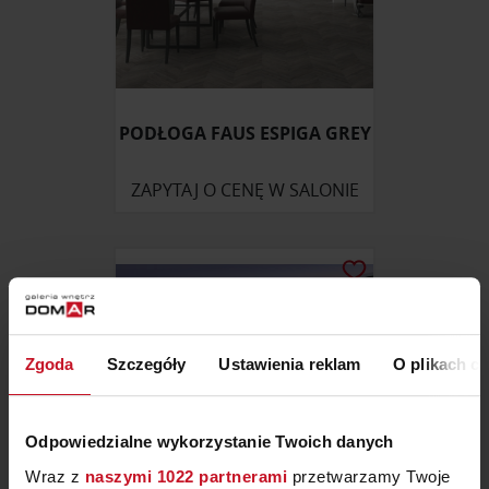
PODŁOGA FAUS ESPIGA GREY
ZAPYTAJ O CENĘ W SALONIE
Zgoda
Szczegóły
Ustawienia reklam
O plikach c
Odpowiedzialne wykorzystanie Twoich danych
Wraz z
naszymi 1022 partnerami
przetwarzamy Twoje