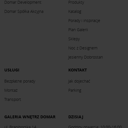
Domar Development
Produkty
Domar Spółka Akcyjna
Katalog
Porady i inspiracje
Plan Galerii
Sklepy
Noc z Designem
Jesienny Dobrostan
USŁUGI
KONTAKT
Bezpłatne porady
Jak dojechać
Montaż
Parking
Transport
GALERIA WNĘTRZ DOMAR
DZISIAJ
ul. Braniborska 14
Godziny otwarcia: 10:00-16:00