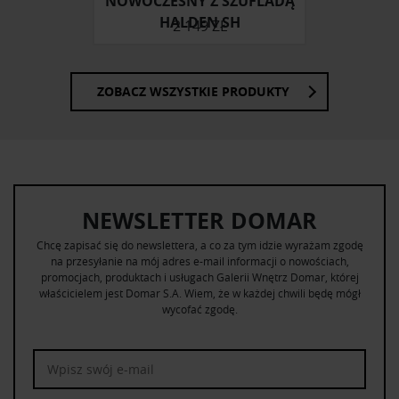
NOWOCZESNY Z SZUFLADĄ
HALDEN SH
2 149 ZŁ
ZOBACZ WSZYSTKIE PRODUKTY
NEWSLETTER DOMAR
Chcę zapisać się do newslettera, a co za tym idzie wyrażam zgodę
na przesyłanie na mój adres e-mail informacji o nowościach,
promocjach, produktach i usługach Galerii Wnętrz Domar, której
właścicielem jest Domar S.A. Wiem, że w każdej chwili będę mógł
wycofać zgodę.