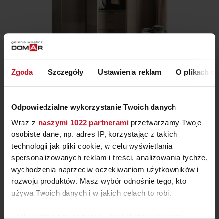
SZAFA CORSO COMO
Zgoda
Szczegóły
Ustawienia reklam
O plikach c
ZAPYTAJ O CENĘ W SALONIE
Odpowiedzialne wykorzystanie Twoich danych
Wraz z
naszymi 1022 partnerami
przetwarzamy Twoje
osobiste dane, np. adres IP, korzystając z takich
technologii jak pliki cookie, w celu wyświetlania
spersonalizowanych reklam i treści, analizowania tychże,
wychodzenia naprzeciw oczekiwaniom użytkowników i
rozwoju produktów. Masz wybór odnośnie tego, kto
używa Twoich danych i w jakich celach to robi.
Jeśli wyrazisz na to zgodę, chcielibyśmy również: