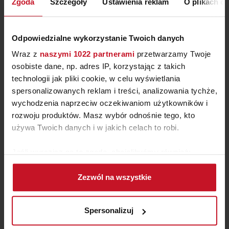
Zgoda
Szczegóły
Ustawienia reklam
O plikach c
Odpowiedzialne wykorzystanie Twoich danych
Wraz z
naszymi 1022 partnerami
przetwarzamy Twoje
osobiste dane, np. adres IP, korzystając z takich
technologii jak pliki cookie, w celu wyświetlania
spersonalizowanych reklam i treści, analizowania tychże,
wychodzenia naprzeciw oczekiwaniom użytkowników i
rozwoju produktów. Masz wybór odnośnie tego, kto
używa Twoich danych i w jakich celach to robi.
TAPETA WALLNLOVE 5041
Jeśli wyrazisz na to zgodę, chcielibyśmy również:
Gromadzić dane dotyczące Twojej lokalizacji
ZAPYTAJ O CENĘ W SALONIE
Zezwól na wszystkie
geograficznej z dokładnością nawet do kilku metrów
Identyfikować Twoje urządzenie, aktywnie
analizując charakteryzującego je zbiory danych
Spersonalizuj
(fingerprinting, czyli wirtualny odcisk palca)