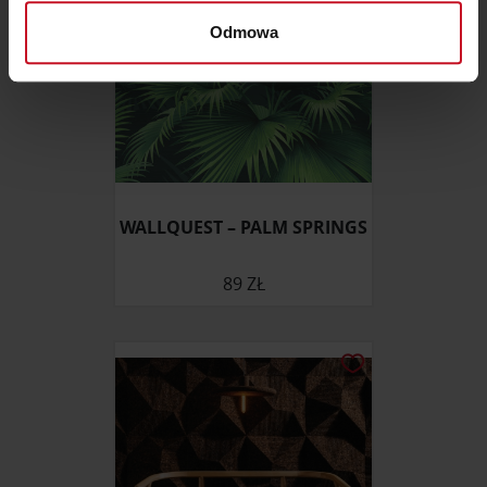
Dowiedz się więcej odnośnie tego, jak Twoje osobiste
dane są przetwarzane oraz ustaw własne preferencje w
Odmowa
sekcji szczegółów
. W Deklaracji plików cookie możesz
zmienić lub wycofać swoją zgodę w dowolnej chwili.
Wykorzystujemy pliki cookie do spersonalizowania treści
i reklam, aby oferować funkcje społecznościowe i
analizować ruch w naszej witrynie. Informacje o tym, jak
korzystasz z naszej witryny, udostępniamy partnerom
WALLQUEST – PALM SPRINGS
społecznościowym, reklamowym i analitycznym.
Partnerzy mogą połączyć te informacje z innymi danymi
89 ZŁ
otrzymanymi od Ciebie lub uzyskanymi podczas
korzystania z ich usług.