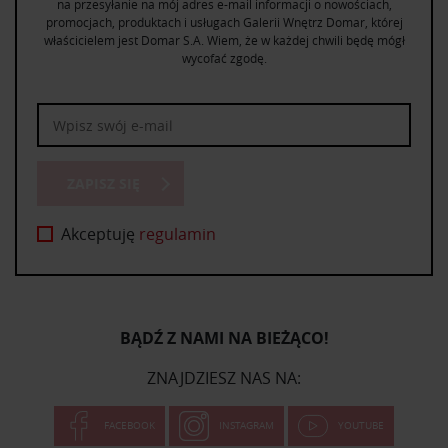
na przesyłanie na mój adres e-mail informacji o nowościach,
promocjach, produktach i usługach Galerii Wnętrz Domar, której
właścicielem jest Domar S.A. Wiem, że w każdej chwili będę mógł
wycofać zgodę.
ZAPISZ SIĘ
Akceptuję
regulamin
BĄDŹ Z NAMI NA BIEŻĄCO!
ZNAJDZIESZ NAS NA:
FACEBOOK
INSTAGRAM
YOUTUBE