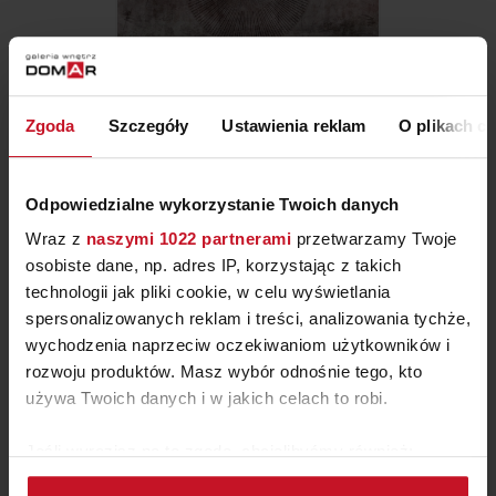
Zgoda
Szczegóły
Ustawienia reklam
O plikach c
TAPETA NA WYMIAR OMNIRO
TREEN TPA-0224-0059-01
ZAPYTAJ O CENĘ W SALONIE
Odpowiedzialne wykorzystanie Twoich danych
Wraz z
naszymi 1022 partnerami
przetwarzamy Twoje
osobiste dane, np. adres IP, korzystając z takich
technologii jak pliki cookie, w celu wyświetlania
spersonalizowanych reklam i treści, analizowania tychże,
wychodzenia naprzeciw oczekiwaniom użytkowników i
rozwoju produktów. Masz wybór odnośnie tego, kto
używa Twoich danych i w jakich celach to robi.
Jeśli wyrazisz na to zgodę, chcielibyśmy również:
Gromadzić dane dotyczące Twojej lokalizacji