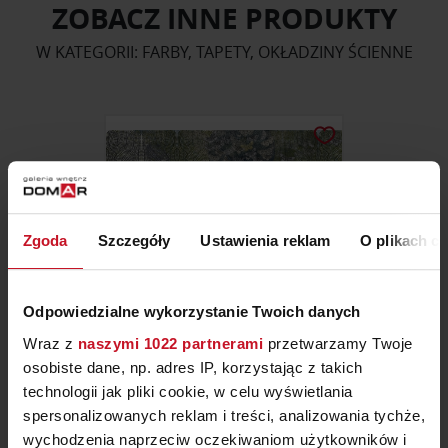
ZOBACZ INNE PRODUKTY
W KATEGORII: FARBY, TAPETY, OKŁADZINY ŚCIENNE
Zgoda
Szczegóły
Ustawienia reklam
O plikach c
Odpowiedzialne wykorzystanie Twoich danych
Wraz z
naszymi 1022 partnerami
przetwarzamy Twoje
osobiste dane, np. adres IP, korzystając z takich
TAPETA ARTIZO
technologii jak pliki cookie, w celu wyświetlania
spersonalizowanych reklam i treści, analizowania tychże,
ZAPYTAJ O CENĘ W SALONIE
wychodzenia naprzeciw oczekiwaniom użytkowników i