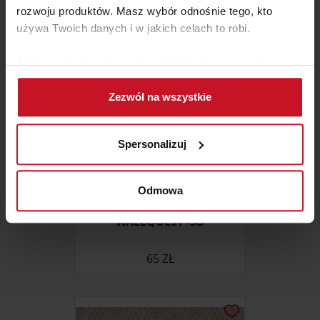
rozwoju produktów. Masz wybór odnośnie tego, kto
używa Twoich danych i w jakich celach to robi.
Jeśli wyrazisz na to zgodę, chcielibyśmy również:
Gromadzić dane dotyczące Twojej lokalizacji
Zezwól na wszystkie
geograficznej z dokładnością nawet do kilku metrów
Identyfikować Twoje urządzenie, aktywnie
analizując charakteryzującego je zbiory danych
Spersonalizuj
(fingerprinting, czyli wirtualny odcisk palca)
Dowiedz się więcej odnośnie tego, jak Twoje osobiste
dane są przetwarzane oraz ustaw własne preferencje w
Odmowa
sekcji szczegółów
. W Deklaracji plików cookie możesz
WALLQUEST -3D
zmienić lub wycofać swoją zgodę w dowolnej chwili.
Wykorzystujemy pliki cookie do spersonalizowania treści
65 ZŁ
i reklam, aby oferować funkcje społecznościowe i
analizować ruch w naszej witrynie. Informacje o tym, jak
korzystasz z naszej witryny, udostępniamy partnerom