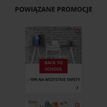
POWIĄZANE PROMOCJE
BACK TO
SCHOOL
– 10% NA WSZYSTKIE TAPETY