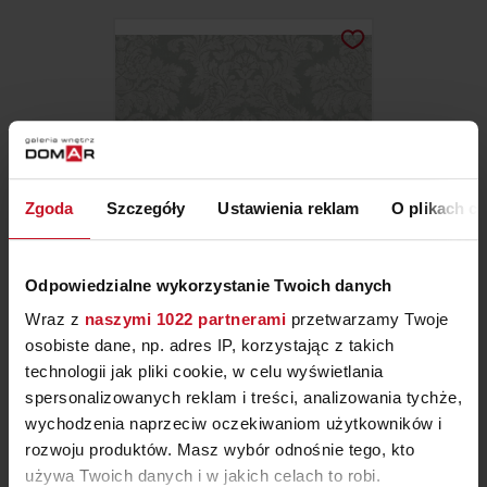
Zgoda
Szczegóły
Ustawienia reklam
O plikach c
Odpowiedzialne wykorzystanie Twoich danych
TAPETA TEKSTYLNA TEXAM
Wraz z
naszymi 1022 partnerami
przetwarzamy Twoje
osobiste dane, np. adres IP, korzystając z takich
415 ZŁ/MB
technologii jak pliki cookie, w celu wyświetlania
spersonalizowanych reklam i treści, analizowania tychże,
wychodzenia naprzeciw oczekiwaniom użytkowników i
rozwoju produktów. Masz wybór odnośnie tego, kto
używa Twoich danych i w jakich celach to robi.