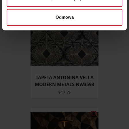
(fingerprinting, czyli wirtualny odcisk palca)
Dowiedz się więcej odnośnie tego, jak Twoje osobiste
dane są przetwarzane oraz ustaw własne preferencje w
Odmowa
sekcji szczegółów
. W Deklaracji plików cookie możesz
zmienić lub wycofać swoją zgodę w dowolnej chwili.
Wykorzystujemy pliki cookie do spersonalizowania treści
i reklam, aby oferować funkcje społecznościowe i
analizować ruch w naszej witrynie. Informacje o tym, jak
korzystasz z naszej witryny, udostępniamy partnerom
społecznościowym, reklamowym i analitycznym.
TAPETA ANTONINA VELLA
Partnerzy mogą połączyć te informacje z innymi danymi
MODERN METALS NW3593
otrzymanymi od Ciebie lub uzyskanymi podczas
547 ZŁ
korzystania z ich usług.