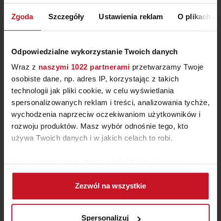
ZAPYTAJ O CENĘ W SALONIE
Zgoda
Szczegóły
Ustawienia reklam
O plikach c
Odpowiedzialne wykorzystanie Twoich danych
Wraz z
naszymi 1022 partnerami
przetwarzamy Twoje
osobiste dane, np. adres IP, korzystając z takich
technologii jak pliki cookie, w celu wyświetlania
spersonalizowanych reklam i treści, analizowania tychże,
wychodzenia naprzeciw oczekiwaniom użytkowników i
rozwoju produktów. Masz wybór odnośnie tego, kto
używa Twoich danych i w jakich celach to robi.
Jeśli wyrazisz na to zgodę, chcielibyśmy również:
SZTUKATERIA
Gromadzić dane dotyczące Twojej lokalizacji
Zezwól na wszystkie
geograficznej z dokładnością nawet do kilku metrów
ZAPYTAJ O CENĘ W SALONIE
Identyfikować Twoje urządzenie, aktywnie
analizując charakteryzującego je zbiory danych
Spersonalizuj