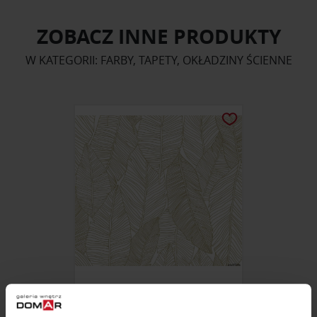
ZOBACZ INNE PRODUKTY
W KATEGORII: FARBY, TAPETY, OKŁADZINY ŚCIENNE
TAPETA BLACK&WHITE ZŁOTE
LIŚCIE BANANOWCA