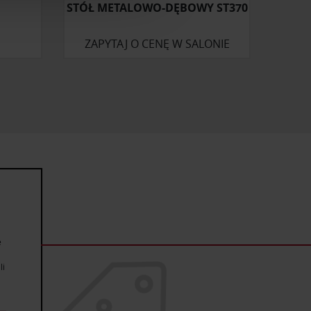
STÓŁ METALOWO-DĘBOWY ST370
artnerom społecznościowym,
anymi od Ciebie lub
ZAPYTAJ O CENĘ W SALONIE
e
li