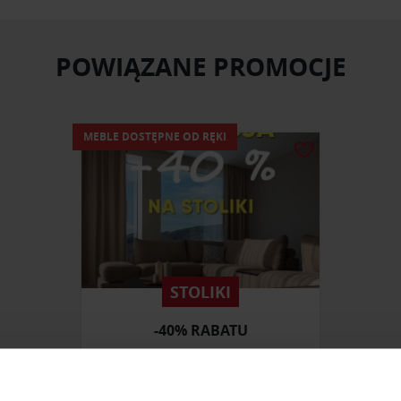
POWIĄZANE PROMOCJE
MEBLE DOSTĘPNE OD RĘKI
STOLIKI
-40% RABATU