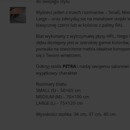
do swojego stylu.
Wybierz jeden z trzech rozmiarów – Small, Me
Large – oraz zdecyduj się na metalowe stopki 
klasycznej czerni lub w kolorze z palety RAL.
Blat wykonany z wytrzymałej płyty HPL, litego l
dębu dostępny jest w szerokiej gamie kolorów,
pozwala na stworzenie mebla idealnie kompo
się z Twoim wnętrzem.
Odkryj stolik
PETRA
i nadaj swojemu salonowi
wyjątkowy charakter.
Rozmiary blatu:
SMALL (S) – 50×65 cm
MEDIUM (M) – 70×100 cm
LARGE (L) – 75×120 cm
Wysokości stolika: 34 cm, 37 cm, 40 cm.