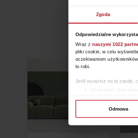
Zgoda
Odpowiedzialne wykorzysta
Wraz z
naszymi 1022 partn
pliki cookie, w celu wyświet
oczekiwaniom użytkowników i
to robi.
Jeśli wyrazisz na to zgodę, 
Gromadzić dane dotyc
Identyfikować Twoje u
wirtualny odcisk palca)
Odmowa
Dowiedz się więcej odnośnie
szczegółów
. W Deklaracji 
Wykorzystujemy pliki cookie 