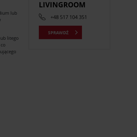
LIVINGROOM
dium lub
+48 517 104 351
w
SPRAWDŹ
ub litego
 co
nującego