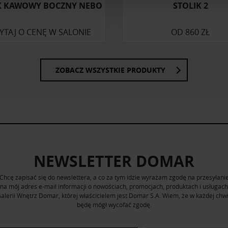
K KAWOWY BOCZNY NEBO
STOLIK 2
ormacje o tym, jak korzystasz z naszej witryny, udostępniamy p
Partnerzy mogą połączyć te informacje z innymi danymi otrzym
YTAJ O CENĘ W SALONIE
OD
860 ZŁ
nia z ich usług.
ZOBACZ WSZYSTKIE PRODUKTY
NEWSLETTER DOMAR
Chcę zapisać się do newslettera, a co za tym idzie wyrażam zgodę na przesyłani
na mój adres e-mail informacji o nowościach, promocjach, produktach i usługach
alerii Wnętrz Domar, której właścicielem jest Domar S.A. Wiem, że w każdej chwi
będę mógł wycofać zgodę.