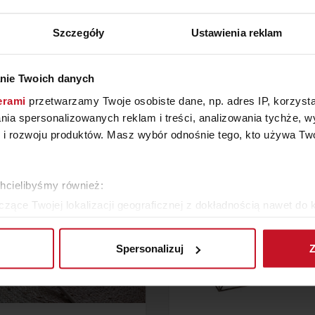
Szczegóły
Ustawienia reklam
ZOBACZ INNE PRODUKTY
nie Twoich danych
W KATEGORII: MEBLE, SALON
erami
przetwarzamy Twoje osobiste dane, np. adres IP, korzystaj
lania spersonalizowanych reklam i treści, analizowania tychże,
 rozwoju produktów. Masz wybór odnośnie tego, kto używa Twoi
chcielibyśmy również:
zące Twojej lokalizacji geograficznej z dokładnością nawet do 
rządzenie, aktywnie analizując charakteryzującego je zbiory dany
Spersonalizuj
Z
 tego, jak Twoje osobiste dane są przetwarzane oraz ustaw wła
plików cookie możesz zmienić lub wycofać swoją zgodę w dowolne
do spersonalizowania treści i reklam, aby oferować funkcje sp