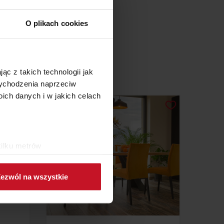
O plikach cookies
ąc z takich technologii jak
 wychodzenia naprzeciw
ch danych i w jakich celach
kilku metrów
ch (fingerprinting, czyli
ezwól na wszystkie
sne preferencje w
sekcji
j chwili.
ołecznościowe i analizować