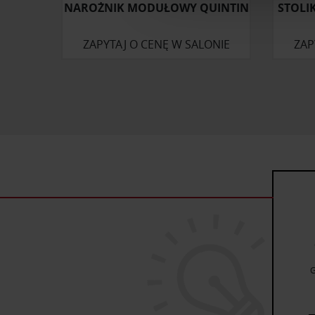
NAROŻNIK MODUŁOWY QUINTIN
STOLI
ruch w naszej witrynie. Inf
reklamowym i analitycznym. 
ZAPYTAJ O CENĘ W SALONIE
ZAP
uzyskanymi podczas korzysta
G