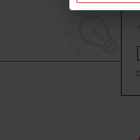
szczegółów
. W Deklaracji 
Wykorzystujemy pliki cookie 
G
ruch w naszej witrynie. Inf
reklamowym i analitycznym. 
uzyskanymi podczas korzysta