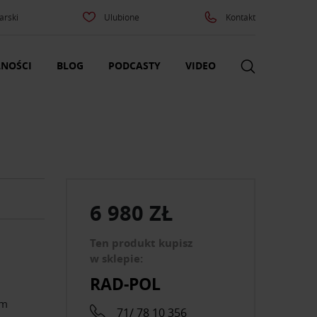
arski
Ulubione
Kontakt
NOŚCI
BLOG
PODCASTY
VIDEO
6 980 ZŁ
Ten produkt kupisz
w sklepie:
RAD-POL
ym
71/ 78 10 356