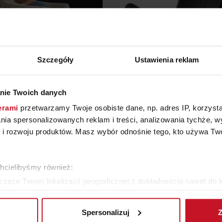
Szczegóły
Ustawienia reklam
OBROTOWY FOTEL
FOTEL LARVIK
APICEROWANY SFERA
nie Twoich danych
YTAJ O CENĘ W SALONIE
ZAPYTAJ O CENĘ W SAL
erami
przetwarzamy Twoje osobiste dane, np. adres IP, korzystaj
lania spersonalizowanych reklam i treści, analizowania tychże,
 rozwoju produktów. Masz wybór odnośnie tego, kto używa Twoi
WIĘCEJ PRODUKTÓW Z TEJ KATEGORII
chcielibyśmy również:
zące Twojej lokalizacji geograficznej z dokładnością nawet do 
rządzenie, aktywnie analizując charakteryzującego je zbiory dany
Spersonalizuj
Z
 tego, jak Twoje osobiste dane są przetwarzane oraz ustaw wła