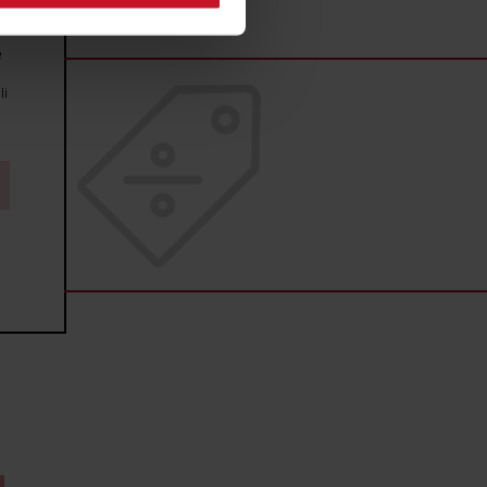
j chwili.
e
ołecznościowe i analizować
li
artnerom społecznościowym,
anymi od Ciebie lub