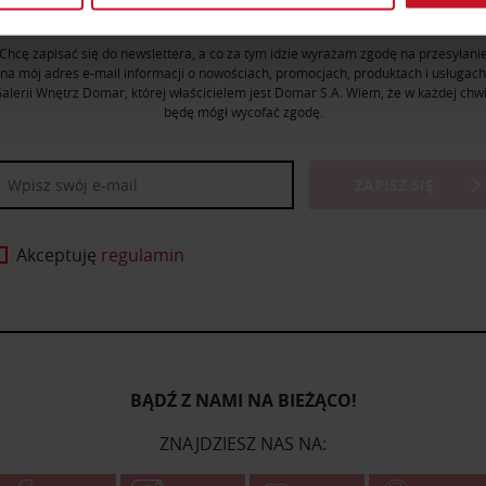
NEWSLETTER DOMAR
plików cookie możesz zmienić lub wycofać swoją zgodę w dowolne
Chcę zapisać się do newslettera, a co za tym idzie wyrażam zgodę na przesyłani
do spersonalizowania treści i reklam, aby oferować funkcje sp
na mój adres e-mail informacji o nowościach, promocjach, produktach i usługach
alerii Wnętrz Domar, której właścicielem jest Domar S.A. Wiem, że w każdej chwi
ormacje o tym, jak korzystasz z naszej witryny, udostępniamy p
będę mógł wycofać zgodę.
Partnerzy mogą połączyć te informacje z innymi danymi otrzym
nia z ich usług.
ZAPISZ SIĘ
Akceptuję
regulamin
BĄDŹ Z NAMI NA BIEŻĄCO!
ZNAJDZIESZ NAS NA: