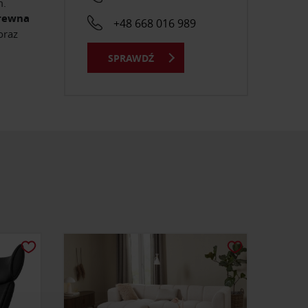
m.
drewna
+48 668 016 989
oraz
SPRAWDŹ