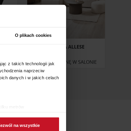
O plikach cookies
KANAPA ALLESE
ONIE
ZAPYTAJ O CENĘ W SALONIE
ąc z takich technologii jak
 wychodzenia naprzeciw
ch danych i w jakich celach
kilku metrów
ch (fingerprinting, czyli
ezwól na wszystkie
sne preferencje w
sekcji