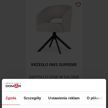
KRZESŁO INES SUPREME
ZAPYTAJ O CENĘ W SALONIE
Zgoda
Szczegóły
Ustawienia reklam
O plikach c