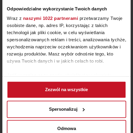
Odpowiedzialne wykorzystanie Twoich danych
Wraz z
naszymi 1022 partnerami
przetwarzamy Twoje
osobiste dane, np. adres IP, korzystając z takich
technologii jak pliki cookie, w celu wyświetlania
spersonalizowanych reklam i treści, analizowania tychże,
wychodzenia naprzeciw oczekiwaniom użytkowników i
rozwoju produktów. Masz wybór odnośnie tego, kto
FOTEL FANCY
używa Twoich danych i w jakich celach to robi.
ZAPYTAJ O CENĘ W SALONIE
Jeśli wyrazisz na to zgodę, chcielibyśmy również:
Gromadzić dane dotyczące Twojej lokalizacji
Zezwól na wszystkie
geograficznej z dokładnością nawet do kilku metrów
Identyfikować Twoje urządzenie, aktywnie
analizując charakteryzującego je zbiory danych
Spersonalizuj
(fingerprinting, czyli wirtualny odcisk palca)
Dowiedz się więcej odnośnie tego, jak Twoje osobiste
dane są przetwarzane oraz ustaw własne preferencje w
Odmowa