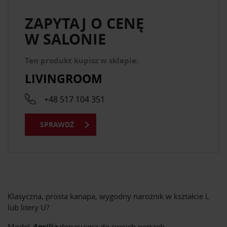
ZAPYTAJ O CENĘ
W SALONIE
Ten produkt kupisz w sklepie:
LIVINGROOM
+48 517 104 351
SPRAWDŹ
Klasyczna, prosta kanapa, wygodny narożnik w kształcie L
lub litery U?
Model
Aprilia
dopasujesz do swoich potrzeb.