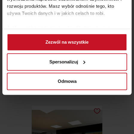
rozwoju produktów. Masz wybór odnośnie tego, kto
używa Twoich danych i w jakich celach to robi.
Jeśli wyrazisz na to zgodę, chcielibyśmy również:
Gromadzić dane dotyczące Twojej lokalizacji
Zezwól na wszystkie
geograficznej z dokładnością nawet do kilku metrów
Identyfikować Twoje urządzenie, aktywnie
analizując charakteryzującego je zbiory danych
Spersonalizuj
(fingerprinting, czyli wirtualny odcisk palca)
Dowiedz się więcej odnośnie tego, jak Twoje osobiste
KOLEKCJA CREATIVE
dane są przetwarzane oraz ustaw własne preferencje w
Odmowa
sekcji szczegółów
. W Deklaracji plików cookie możesz
ZAPYTAJ O CENĘ W SALONIE
zmienić lub wycofać swoją zgodę w dowolnej chwili.
Wykorzystujemy pliki cookie do spersonalizowania treści
i reklam, aby oferować funkcje społecznościowe i
analizować ruch w naszej witrynie. Informacje o tym, jak
korzystasz z naszej witryny, udostępniamy partnerom