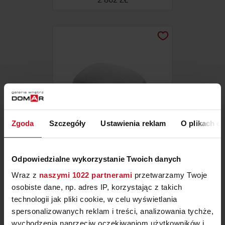
Zgoda
Szczegóły
Ustawienia reklam
O plikach c
Odpowiedzialne wykorzystanie Twoich danych
PODUSZKA FEELME
Wraz z
naszymi 1022 partnerami
przetwarzamy Twoje
ZAPYTAJ O CENĘ W SALONIE
osobiste dane, np. adres IP, korzystając z takich
technologii jak pliki cookie, w celu wyświetlania
spersonalizowanych reklam i treści, analizowania tychże,
wychodzenia naprzeciw oczekiwaniom użytkowników i