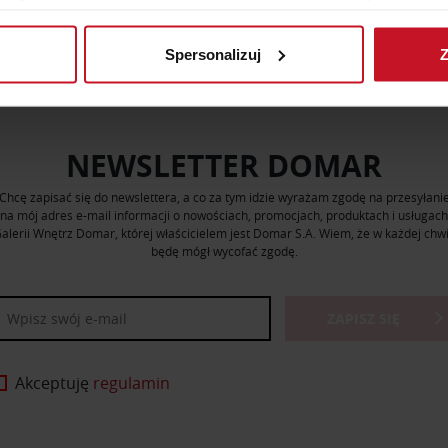
rządzenie, aktywnie analizując charakteryzującego je zbiory dany
Spersonalizuj
Z
 tego, jak Twoje osobiste dane są przetwarzane oraz ustaw wła
plików cookie możesz zmienić lub wycofać swoją zgodę w dowolne
do spersonalizowania treści i reklam, aby oferować funkcje sp
NEWSLETTER DOMAR
ormacje o tym, jak korzystasz z naszej witryny, udostępniamy p
Partnerzy mogą połączyć te informacje z innymi danymi otrzym
Chcę zapisać się do newslettera, a co za tym idzie wyrażam zgodę na przesyłani
nia z ich usług.
na mój adres e-mail informacji o nowościach, promocjach, produktach i usługach
alerii Wnętrz Domar, której właścicielem jest Domar S.A. Wiem, że w każdej chwi
będę mógł wycofać zgodę.
ZAPISZ SIĘ
Akceptuję
regulamin