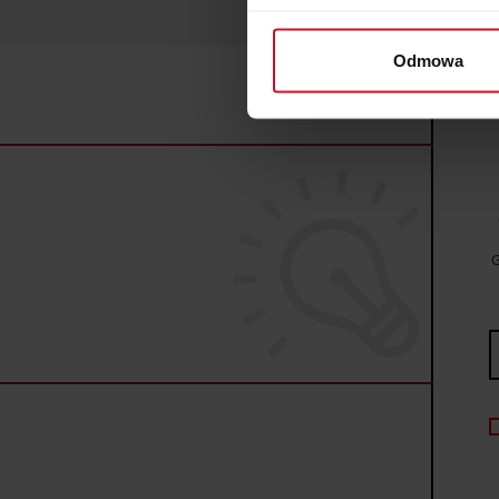
Identyfikować Twoje u
wirtualny odcisk palca)
Odmowa
Dowiedz się więcej odnośnie
szczegółów
. W Deklaracji 
Wykorzystujemy pliki cookie 
ruch w naszej witrynie. Inf
reklamowym i analitycznym. 
uzyskanymi podczas korzysta
G