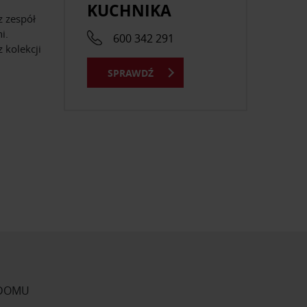
KUCHNIKA
 zespół
i.
600 342 291
 kolekcji
SPRAWDŹ
 DOMU