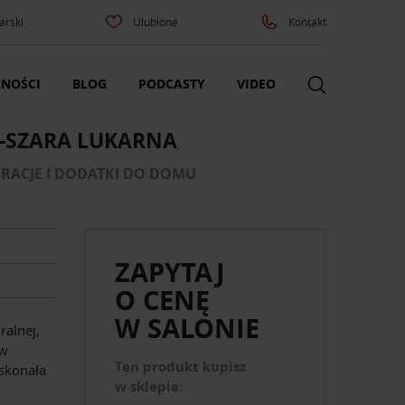
arski
Ulubione
Kontakt
NOŚCI
BLOG
PODCASTY
VIDEO
-SZARA LUKARNA
ORACJE I DODATKI DO DOMU
ZAPYTAJ
O CENĘ
W SALONIE
alnej,
 w
Ten produkt kupisz
skonała
w sklepie: