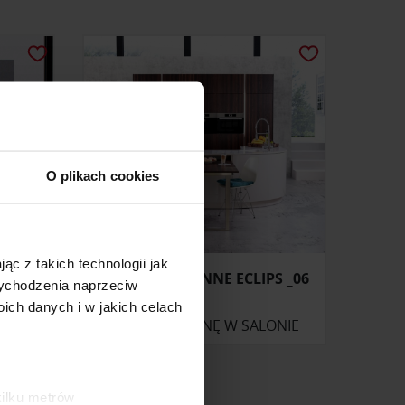
O plikach cookies
ąc z takich technologii jak
E
MEBLE KUCHENNE ECLIPS _06
 wychodzenia naprzeciw
ch danych i w jakich celach
ONIE
ZAPYTAJ O CENĘ W SALONIE
kilku metrów