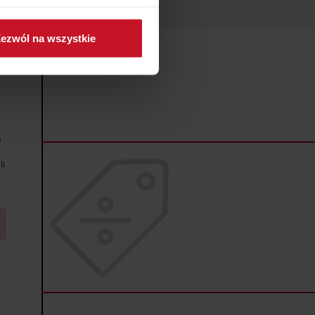
ch (fingerprinting, czyli
ezwól na wszystkie
sne preferencje w
sekcji
j chwili.
ołecznościowe i analizować
artnerom społecznościowym,
anymi od Ciebie lub
e
li