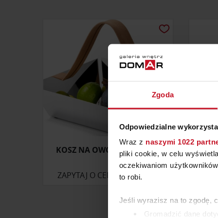
Zgoda
Odpowiedzialne wykorzysta
Wraz z
naszymi 1022 partn
KOSZ NA OWOCE A TAVOLA
OKAP 
pliki cookie, w celu wyświet
oczekiwaniom użytkowników i
ZAPYTAJ O CENĘ W SALONIE
ZAP
to robi.
Jeśli wyrazisz na to zgodę, 
Gromadzić dane dotyc