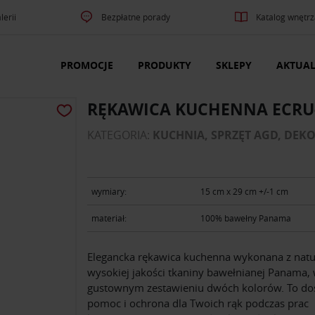
lerii
Bezpłatne porady
Katalog wnętrz
PROMOCJE
PRODUKTY
SKLEPY
AKTUAL
RĘKAWICA KUCHENNA ECRU
KATEGORIA:
KUCHNIA, SPRZĘT AGD, DEK
wymiary:
15 cm x 29 cm +/-1 cm
materiał:
100% bawełny Panama
Elegancka rękawica kuchenna wykonana z natur
wysokiej jakości tkaniny bawełnianej Panama,
gustownym zestawieniu dwóch kolorów. To do
pomoc i ochrona dla Twoich rąk podczas prac