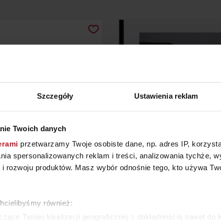
Szczegóły
Ustawienia reklam
nie Twoich danych
erami
przetwarzamy Twoje osobiste dane, np. adres IP, korzystaj
PODSZAFKOWY GALVAMET
FOTOGRAFIA HOUS
lania spersonalizowanych reklam i treści, analizowania tychże,
HIDE 60/A INOX
 rozwoju produktów. Masz wybór odnośnie tego, kto używa Twoi
YTAJ O CENĘ W SALONIE
ZAPYTAJ O CENĘ W SAL
chcielibyśmy również:
ZOBACZ WSZYSTKIE PRODUKTY
zące Twojej lokalizacji geograficznej z dokładnością nawet do 