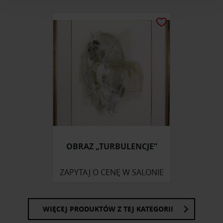
i reklam, aby oferować funkcje społecznościowe i
analizować ruch w naszej witrynie. Informacje o tym, jak
korzystasz z naszej witryny, udostępniamy partnerom
społecznościowym, reklamowym i analitycznym.
Partnerzy mogą połączyć te informacje z innymi danymi
otrzymanymi od Ciebie lub uzyskanymi podczas
korzystania z ich usług.
OBRAZ „TURBULENCJE”
ZAPYTAJ O CENĘ W SALONIE
WIĘCEJ PRODUKTÓW Z TEJ KATEGORII