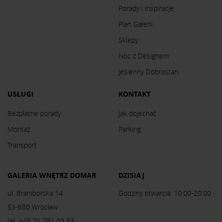
Porady i inspiracje
Plan Galerii
Sklepy
Noc z Designem
Jesienny Dobrostan
USŁUGI
KONTAKT
Bezpłatne porady
Jak dojechać
Montaż
Parking
Transport
GALERIA WNĘTRZ DOMAR
DZISIAJ
ul. Braniborska 14
Godziny otwarcia: 10:00-20:00
53-680 Wrocław
tel. +48 71 781 03 53