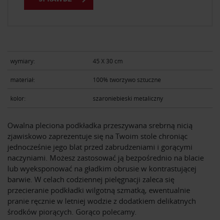
wymiary:
45 X 30 cm
materiał:
100% tworzywo sztuczne
kolor:
szaroniebieski metaliczny
Owalna pleciona podkładka przeszywana srebrną nicią
zjawiskowo zaprezentuje się na Twoim stole chroniąc
jednocześnie jego blat przed zabrudzeniami i gorącymi
naczyniami. Możesz zastosować ją bezpośrednio na blacie
lub wyeksponować na gładkim obrusie w kontrastującej
barwie. W celach codziennej pielęgnacji zaleca się
przecieranie podkładki wilgotną szmatką, ewentualnie
pranie ręcznie w letniej wodzie z dodatkiem delikatnych
środków piorących. Gorąco polecamy.