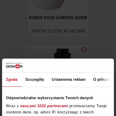
KUBEK ROSE GARDEN HOME
ZAPYTAJ O CENĘ W SALONIE
Zgoda
Szczegóły
Ustawienia reklam
O plikach c
Odpowiedzialne wykorzystanie Twoich danych
Wraz z
naszymi 1022 partnerami
przetwarzamy Twoje
osobiste dane, np. adres IP, korzystając z takich
DOZOWNIK DO MYDŁA