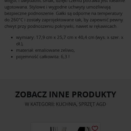
wilgoć i uwydatnić smak, dzięki czemu potrawa jest idealnie
ugotowana. Stylowe i wygodne uchwyty umożliwiają
bezpieczne podnoszenie. Gałki są odporne na temperatury
do 260°C i zostały zaprojektowane tak, by zapewnić pewny
chwyt przy podnoszeniu pokrywki, nawet w rękawicach.
wymiary: 17,9 cm x 25,7 cm x 40,4 cm (wys. x szer. x
dł.),
materiał: emaliowane żeliwo,
pojemność całkowita: 6,3 l
ZOBACZ INNE PRODUKTY
W KATEGORII: KUCHNIA, SPRZĘT AGD