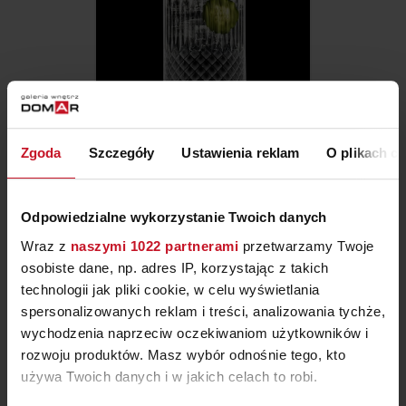
SZKLANKI WYSOKIE 480ML
Zgoda
Szczegóły
Ustawienia reklam
O plikach c
DIAMANTE
ZAPYTAJ O CENĘ W SALONIE
Odpowiedzialne wykorzystanie Twoich danych
Wraz z
naszymi 1022 partnerami
przetwarzamy Twoje
osobiste dane, np. adres IP, korzystając z takich
technologii jak pliki cookie, w celu wyświetlania
spersonalizowanych reklam i treści, analizowania tychże,
wychodzenia naprzeciw oczekiwaniom użytkowników i
rozwoju produktów. Masz wybór odnośnie tego, kto
używa Twoich danych i w jakich celach to robi.