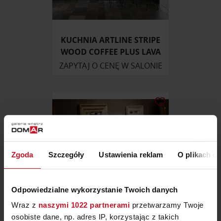
KUCHNIA ARTLINE STRIPE
WOOD COFFEE PLUS LAVA
ZAPYTAJ O CENĘ W SALONIE
Zgoda
Szczegóły
Ustawienia reklam
O plikach c
Odpowiedzialne wykorzystanie Twoich danych
Wraz z
naszymi 1022 partnerami
przetwarzamy Twoje
osobiste dane, np. adres IP, korzystając z takich