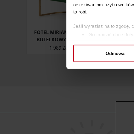
oczekiwaniom użytkowników i
to robi.
Jeśli wyrazisz na to zgodę, 
FOTEL MIRIAM BŁYSZCZĄCY
SZA
Gromadzić dane dotyc
BUTELKOWY VELVET -50%
Identyfikować Twoje u
1 989 ZŁ
995 ZŁ
wirtualny odcisk palca)
Odmowa
Dowiedz się więcej odnośnie
szczegółów
. W Deklaracji 
Wykorzystujemy pliki cookie 
ruch w naszej witrynie. Inf
reklamowym i analitycznym. 
uzyskanymi podczas korzysta