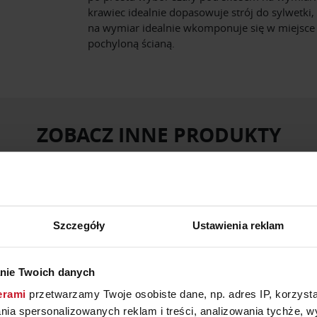
krawiec idealnie dopasowuje strój do sylwetki, 
na wymiar idealnie wkomponuje się w miejsce
pochyloną ścianą.
ZOBACZ INNE PRODUKTY
W KATEGORII: MEBLE, SZAFY I GARDEROBY
Szczegóły
Ustawienia reklam
nie Twoich danych
erami
przetwarzamy Twoje osobiste dane, np. adres IP, korzystaj
lania spersonalizowanych reklam i treści, analizowania tychże,