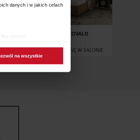
ch danych i w jakich celach
IECIĘCE
ŁÓŻKO OVALO
kilku metrów
ch (fingerprinting, czyli
ONIE
ZAPYTAJ O CENĘ W SALONIE
ezwól na wszystkie
sne preferencje w
sekcji
j chwili.
ołecznościowe i analizować
artnerom społecznościowym,
anymi od Ciebie lub
e