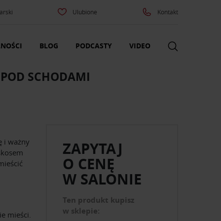
arski
Ulubione
Kontakt
NOŚCI
BLOG
PODCASTY
VIDEO
 POD SCHODAMI
ę i ważny
ZAPYTAJ
 skosem
O CENĘ
mieścić
W SALONIE
Ten produkt kupisz
w sklepie:
ie mieści.