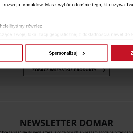
 rozwoju produktów. Masz wybór odnośnie tego, kto używa Twoi
chcielibyśmy również:
FKA RTV KOMBINOWANA
ŁÓŻKO TAPICEROWANE DZ
zące Twojej lokalizacji geograficznej z dokładnością nawet do 
81268
rządzenie, aktywnie analizując charakteryzującego je zbiory dany
OD
9 200 ZŁ
ZAPYTAJ O CENĘ W SAL
Spersonalizuj
Z
 tego, jak Twoje osobiste dane są przetwarzane oraz ustaw wła
plików cookie możesz zmienić lub wycofać swoją zgodę w dowolne
ZOBACZ WSZYSTKIE PRODUKTY
do spersonalizowania treści i reklam, aby oferować funkcje sp
ormacje o tym, jak korzystasz z naszej witryny, udostępniamy p
Partnerzy mogą połączyć te informacje z innymi danymi otrzym
nia z ich usług.
NEWSLETTER DOMAR
Chcę zapisać się do newslettera, a co za tym idzie wyrażam zgodę na przesyłani