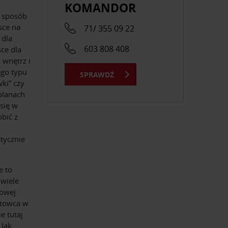
KOMANDOR
y sposób
sce na
71/ 355 09 22
 dla
603 808 408
ce dla
 wnętrz i
ego typu
SPRAWDŹ
ki” czy
planach
 się w
obić z
tycznie
e to
 wiele
powej
gotowca w
e tutaj
 Jak