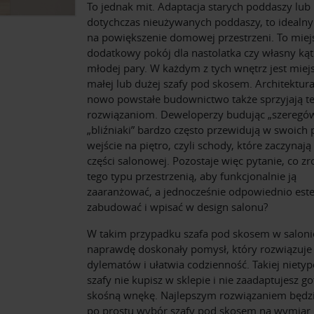
To jednak mit. Adaptacja starych poddaszy lub
dotychczas nieużywanych poddaszy, to idealn
na powiększenie domowej przestrzeni. To miej
dodatkowy pokój dla nastolatka czy własny kąt
młodej pary. W każdym z tych wnętrz jest miejs
małej lub dużej szafy pod skosem. Architektura
nowo powstałe budownictwo także sprzyjają t
rozwiązaniom. Deweloperzy budując „szeregów
„bliźniaki” bardzo często przewidują w swoich 
wejście na piętro, czyli schody, które zaczynają
części salonowej. Pozostaje więc pytanie, co zr
tego typu przestrzenią, aby funkcjonalnie ją
zaaranżować, a jednocześnie odpowiednio este
zabudować i wpisać w design salonu?
W takim przypadku szafa pod skosem w saloni
naprawdę doskonały pomysł, który rozwiązuje
dylematów i ułatwia codzienność. Takiej niety
szafy nie kupisz w sklepie i nie zaadaptujesz 
skośną wnękę. Najlepszym rozwiązaniem będzi
po prostu wybór szafy pod skosem na wymiar.