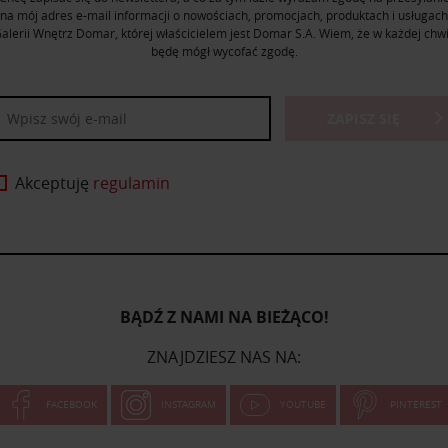
na mój adres e-mail informacji o nowościach, promocjach, produktach i usługach
alerii Wnętrz Domar, której właścicielem jest Domar S.A. Wiem, że w każdej chwi
będę mógł wycofać zgodę.
ZAPISZ SIĘ
Akceptuję
regulamin
BĄDŹ Z NAMI NA BIEŻĄCO!
ZNAJDZIESZ NAS NA:
FACEBOOK
INSTAGRAM
YOUTUBE
PINTEREST