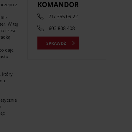
KOMANDOR
aczepu z
71/ 355 09 22
file
ter. W tej
603 808 408
na część
ładką
SPRAWDŹ
ć
 co daje
astu
 który
nu.
atycznie
h
jąc