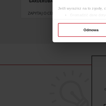
GARDEROBA NA WYMIAR
Jeśli wyrazisz na to zgodę, 
ZAPYTAJ O CENĘ W SALONIE
ZAP
Gromadzić dane dotyc
Identyfikować Twoje u
wirtualny odcisk palca)
Odmowa
Dowiedz się więcej odnośnie
szczegółów
. W Deklaracji 
Wykorzystujemy pliki cookie 
ruch w naszej witrynie. Inf
reklamowym i analitycznym. 
uzyskanymi podczas korzysta
G