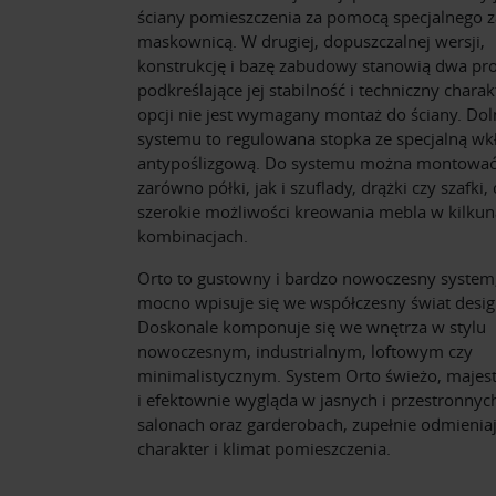
ściany pomieszczenia za pomocą specjalnego z
maskownicą. W drugiej, dopuszczalnej wersji,
konstrukcję i bazę zabudowy stanowią dwa pro
podkreślające jej stabilność i techniczny charak
opcji nie jest wymagany montaż do ściany. Dol
systemu to regulowana stopka ze specjalną wk
antypoślizgową. Do systemu można montowa
zarówno półki, jak i szuflady, drążki czy szafki,
szerokie możliwości kreowania mebla w kilkun
kombinacjach.
Orto to gustowny i bardzo nowoczesny system,
mocno wpisuje się we współczesny świat desig
Doskonale komponuje się we wnętrza w stylu
nowoczesnym, industrialnym, loftowym czy
minimalistycznym. System Orto świeżo, majest
i efektownie wygląda w jasnych i przestronnyc
salonach oraz garderobach, zupełnie odmienia
charakter i klimat pomieszczenia.