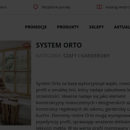
lerii
Bezpłatne porady
Katalog wnętrz
PROMOCJE
PRODUKTY
SKLEPY
AKTUAL
SYSTEM ORTO
KATEGORIA:
SZAFY I GARDEROBY
System Orto za bazę wykorzystuje wąski, now
profil o smukłej linii, który nadaje zabudowie l
strzelistości. Idealnie nadaje się jako element
konstrukcyjny nowoczesnych i designerskich 
konstrukcji regałowych do salonu, garderoby c
kuchni. Elementy nośne Orto mogą występowa
pojedynczy profil, sprawiając wrażenie delikatn
lekkości mebla. W tej wersji profil montowany 