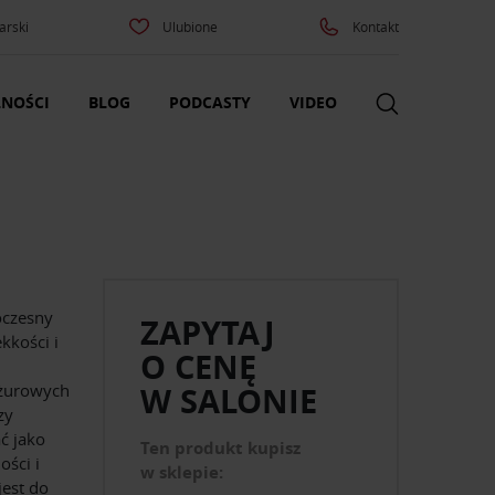
arski
Ulubione
Kontakt
NOŚCI
BLOG
PODCASTY
VIDEO
oczesny
ZAPYTAJ
ekkości i
O CENĘ
ażurowych
W SALONIE
zy
ć jako
Ten produkt kupisz
ości i
w sklepie:
jest do