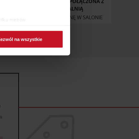
GARDEROBA POŁĄCZONA Z
SYPIALNIĄ
ONIE
ZAPYTAJ O CENĘ W SALONIE
kilku metrów
ch (fingerprinting, czyli
ezwól na wszystkie
sne preferencje w
sekcji
j chwili.
ołecznościowe i analizować
artnerom społecznościowym,
anymi od Ciebie lub
e
li