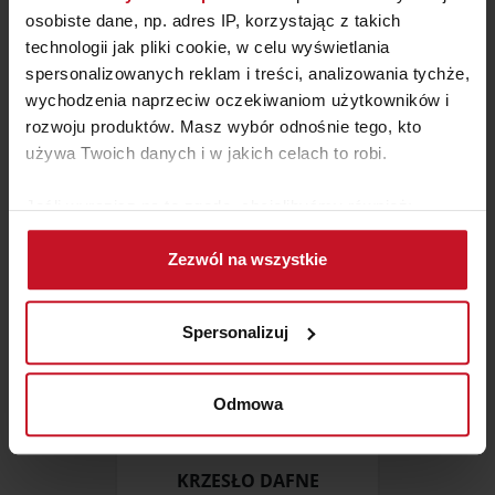
osobiste dane, np. adres IP, korzystając z takich
technologii jak pliki cookie, w celu wyświetlania
STÓŁ LITY DĄB
spersonalizowanych reklam i treści, analizowania tychże,
wychodzenia naprzeciw oczekiwaniom użytkowników i
ZAPYTAJ O CENĘ W SALONIE
rozwoju produktów. Masz wybór odnośnie tego, kto
używa Twoich danych i w jakich celach to robi.
Jeśli wyrazisz na to zgodę, chcielibyśmy również:
Gromadzić dane dotyczące Twojej lokalizacji
Zezwól na wszystkie
geograficznej z dokładnością nawet do kilku metrów
Identyfikować Twoje urządzenie, aktywnie
analizując charakteryzującego je zbiory danych
Spersonalizuj
(fingerprinting, czyli wirtualny odcisk palca)
Dowiedz się więcej odnośnie tego, jak Twoje osobiste
dane są przetwarzane oraz ustaw własne preferencje w
Odmowa
sekcji szczegółów
. W Deklaracji plików cookie możesz
zmienić lub wycofać swoją zgodę w dowolnej chwili.
KRZESŁO DAFNE