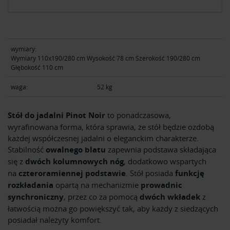
wymiary:
Wymiary 110x190/280 cm Wysokość 78 cm Szerokość 190/280 cm
Głębokość 110 cm
waga:
52 kg
Stół do jadalni Pinot Noir
to ponadczasowa,
wyrafinowana forma, która sprawia, że stół będzie ozdobą
każdej współczesnej jadalni o eleganckim charakterze.
Stabilność
owalnego blatu
zapewnia podstawa składająca
się z
dwóch kolumnowych nóg
, dodatkowo wspartych
na
czteroramiennej podstawie
. Stół posiada
funkcję
rozkładania
opartą na mechanizmie
prowadnic
synchroniczny
, przez co za pomocą
dwóch wkładek
z
łatwością można go powiększyć tak, aby każdy z siedzących
posiadał należyty komfort.