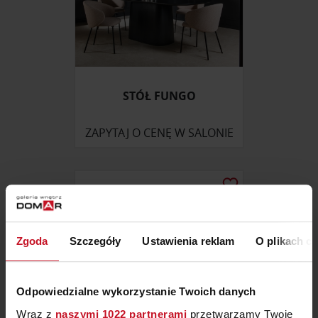
STÓŁ FUNGO
ZAPYTAJ O CENĘ W SALONIE
Zgoda
Szczegóły
Ustawienia reklam
O plikach c
Odpowiedzialne wykorzystanie Twoich danych
Wraz z
naszymi 1022 partnerami
przetwarzamy Twoje