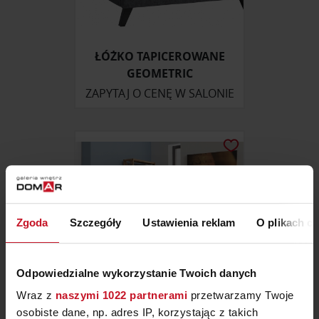
ŁÓŻKO TAPICEROWANE
GEOMETRIC
ZAPYTAJ O CENĘ W SALONIE
Zgoda
Szczegóły
Ustawienia reklam
O plikach c
Odpowiedzialne wykorzystanie Twoich danych
Wraz z
naszymi 1022 partnerami
przetwarzamy Twoje
osobiste dane, np. adres IP, korzystając z takich