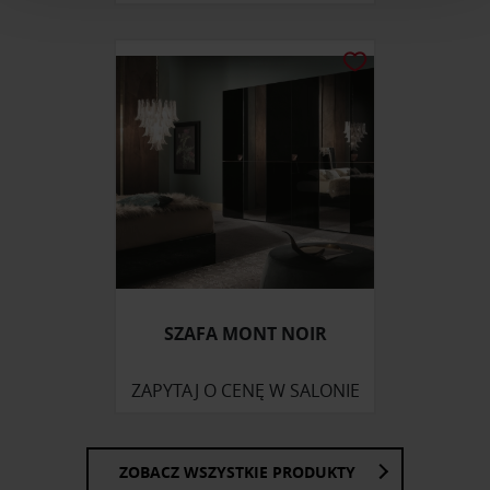
i reklam, aby oferować funkcje społecznościowe i
analizować ruch w naszej witrynie. Informacje o tym, jak
korzystasz z naszej witryny, udostępniamy partnerom
społecznościowym, reklamowym i analitycznym.
Partnerzy mogą połączyć te informacje z innymi danymi
otrzymanymi od Ciebie lub uzyskanymi podczas
korzystania z ich usług.
SZAFA MONT NOIR
ZAPYTAJ O CENĘ W SALONIE
ZOBACZ WSZYSTKIE PRODUKTY