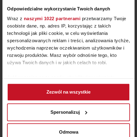
Odpowiedzialne wykorzystanie Twoich danych
Wraz z
naszymi 1022 partnerami
przetwarzamy Twoje
osobiste dane, np. adres IP, korzystając z takich
technologii jak pliki cookie, w celu wyświetlania
spersonalizowanych reklam i treści, analizowania tychże,
wychodzenia naprzeciw oczekiwaniom użytkowników i
rozwoju produktów. Masz wybór odnośnie tego, kto
STÓŁ SOHO
używa Twoich danych i w jakich celach to robi.
ZAPYTAJ O CENĘ W SALONIE
Jeśli wyrazisz na to zgodę, chcielibyśmy również:
Gromadzić dane dotyczące Twojej lokalizacji
Zezwól na wszystkie
geograficznej z dokładnością nawet do kilku metrów
Identyfikować Twoje urządzenie, aktywnie
analizując charakteryzującego je zbiory danych
Spersonalizuj
(fingerprinting, czyli wirtualny odcisk palca)
Dowiedz się więcej odnośnie tego, jak Twoje osobiste
dane są przetwarzane oraz ustaw własne preferencje w
Odmowa