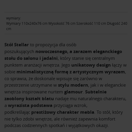
wymiary:
Wymiary 110x240x76 cm Wysokość 76 cm Szerokość 110 cm Długość 240
cm
Stół Stellar
to propozycja dla osób
poszukujących
nowoczesnego, a zarazem eleganckiego
stołu do salonu i jadalni
, który stanie się centralnym
punktem aranżacji wnętrza. Jego
unikatowy design
łączy w
sobie
minimalistyczną formę z artystycznym wyrazem
,
co sprawia, że doskonale wpisuje się zarówno w
przestrzenie utrzymane w
stylu modern
, jak i w eleganckie
wnętrza inspirowane nurtem
glamour
.
Subtelnie
zaoblony kształt blatu
nadaje mu naturalnego charakteru,
a
wyrazista podstawa
przyciąga wzrok,
podkreślając
prestiżowy charakter mebla
. To stół, który
nie tylko zdobi wnętrze, ale również zapewnia komfort
podczas codziennych spotkań i wyjątkowych okazji.