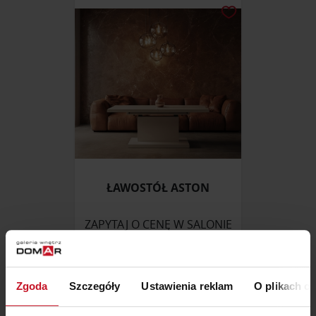
ŁAWOSTÓŁ ASTON
ZAPYTAJ O CENĘ W SALONIE
Zgoda
Szczegóły
Ustawienia reklam
O plikach c