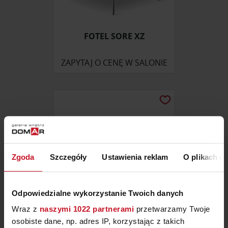
FOTEL SORE XZ
ZAPYTAJ O CENĘ W SALONIE
Zgoda
Szczegóły
Ustawienia reklam
O plikach c
Odpowiedzialne wykorzystanie Twoich danych
Wraz z
naszymi 1022 partnerami
przetwarzamy Twoje
osobiste dane, np. adres IP, korzystając z takich
STOLIK KAWOWY OKRĄGŁY