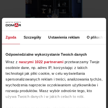
LAMPA WISZĄCA UMBRA
Zgoda
Szczegóły
Ustawienia reklam
O plikach c
ZAPYTAJ O CENĘ W SALONIE
Odpowiedzialne wykorzystanie Twoich danych
Wraz z
naszymi 1022 partnerami
przetwarzamy Twoje
osobiste dane, np. adres IP, korzystając z takich
technologii jak pliki cookie, w celu wyświetlania
spersonalizowanych reklam i treści, analizowania tychże,
wychodzenia naprzeciw oczekiwaniom użytkowników i
rozwoju produktów. Masz wybór odnośnie tego, kto
używa Twoich danych i w jakich celach to robi.