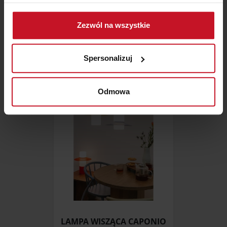
Jeśli wyrazisz na to zgodę, chcielibyśmy również:
Gromadzić dane dotyczące Twojej lokalizacji
Zezwól na wszystkie
geograficznej z dokładnością nawet do kilku metrów
LAMPA EUFRAT
Identyfikować Twoje urządzenie, aktywnie
analizując charakteryzującego je zbiory danych
269 ZŁ
Spersonalizuj
(fingerprinting, czyli wirtualny odcisk palca)
Dowiedz się więcej odnośnie tego, jak Twoje osobiste
dane są przetwarzane oraz ustaw własne preferencje w
Odmowa
sekcji szczegółów
. W Deklaracji plików cookie możesz
zmienić lub wycofać swoją zgodę w dowolnej chwili.
Wykorzystujemy pliki cookie do spersonalizowania treści
i reklam, aby oferować funkcje społecznościowe i
analizować ruch w naszej witrynie. Informacje o tym, jak
korzystasz z naszej witryny, udostępniamy partnerom
społecznościowym, reklamowym i analitycznym.
Partnerzy mogą połączyć te informacje z innymi danymi
otrzymanymi od Ciebie lub uzyskanymi podczas
LAMPA WISZĄCA CAPONIO
korzystania z ich usług.