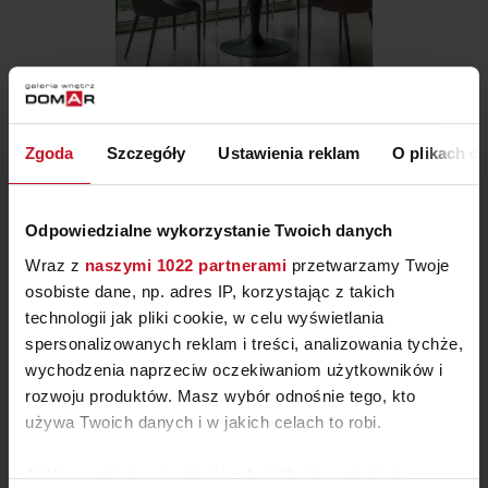
STÓŁ WIELOFUNKCYJNY SUN
Zgoda
Szczegóły
Ustawienia reklam
O plikach c
ZAPYTAJ O CENĘ W SALONIE
Odpowiedzialne wykorzystanie Twoich danych
Wraz z
naszymi 1022 partnerami
przetwarzamy Twoje
osobiste dane, np. adres IP, korzystając z takich
technologii jak pliki cookie, w celu wyświetlania
spersonalizowanych reklam i treści, analizowania tychże,
wychodzenia naprzeciw oczekiwaniom użytkowników i
rozwoju produktów. Masz wybór odnośnie tego, kto
używa Twoich danych i w jakich celach to robi.
Jeśli wyrazisz na to zgodę, chcielibyśmy również: