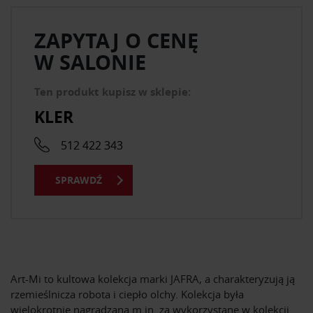
ZAPYTAJ O CENĘ
W SALONIE
Ten produkt kupisz w sklepie:
KLER
512 422 343
SPRAWDŹ
Art-Mi to kultowa kolekcja marki JAFRA, a charakteryzują ją
rzemieślnicza robota i ciepło olchy. Kolekcja była
wielokrotnie nagradzana m.in. za wykorzystane w kolekcji