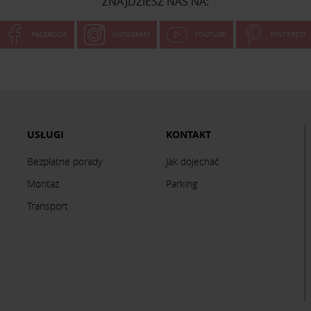
ZNAJDZIESZ NAS NA:
FACEBOOK
INSTAGRAM
YOUTUBE
PINTEREST
USŁUGI
KONTAKT
Bezpłatne porady
Jak dojechać
Montaż
Parking
Transport