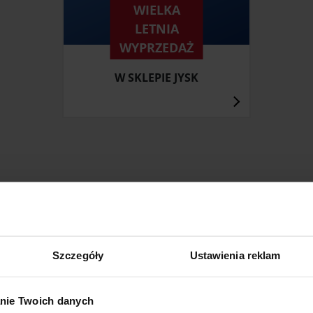
WIELKA
LETNIA
WYPRZEDAŻ
W SKLEPIE JYSK
ZOBACZ INNE PRODUKTY
W KATEGORII: MEBLE, PRZEDPOKÓJ
Szczegóły
Ustawienia reklam
nie Twoich danych