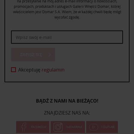
na przesyłanie na mój adres e-mail informacji o nowościach,
promocjach, produktach i usługach Galerii Wnętrz Domar, której
właścicielem jest Domar S.A. Wiem, że w każdej chwili będę mógł
wycofać zgodę.
ZAPISZ SIĘ
Akceptuję
regulamin
BĄDŹ Z NAMI NA BIEŻĄCO!
ZNAJDZIESZ NAS NA:
FACEBOOK
INSTAGRAM
YOUTUBE