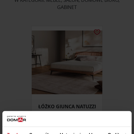
W KATEGORII: MEBLE, SALON, DOMOWE BIURO,
GABINET
ŁÓŻKO GIUNCA NATUZZI
EDITIONS
ZAPYTAJ O CENĘ W SALONIE