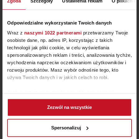
Zgoda
Szczegóły
Ustawienia reklam
O plikach c
Odpowiedzialne wykorzystanie Twoich danych
Wraz z
naszymi 1022 partnerami
przetwarzamy Twoje
osobiste dane, np. adres IP, korzystając z takich
technologii jak pliki cookie, w celu wyświetlania
spersonalizowanych reklam i treści, analizowania tychże,
wychodzenia naprzeciw oczekiwaniom użytkowników i
rozwoju produktów. Masz wybór odnośnie tego, kto
używa Twoich danych i w jakich celach to robi.
STOLIK DELIEN
Jeśli wyrazisz na to zgodę, chcielibyśmy również:
PROSTOKĄTNY 90×60
Gromadzić dane dotyczące Twojej lokalizacji
OD
3 100 ZŁ
Zezwól na wszystkie
geograficznej z dokładnością nawet do kilku metrów
Identyfikować Twoje urządzenie, aktywnie
analizując charakteryzującego je zbiory danych
Spersonalizuj
(fingerprinting, czyli wirtualny odcisk palca)