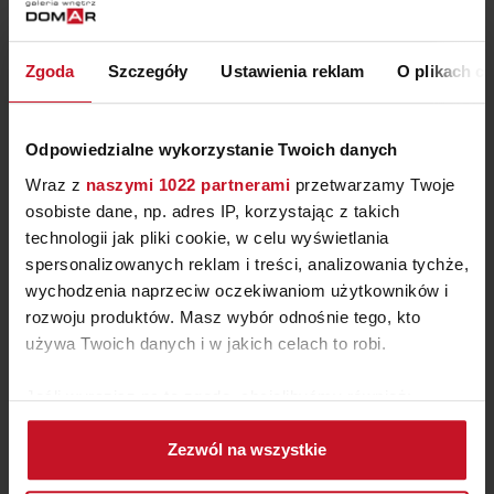
ZAPYTAJ O CENĘ W SALONIE
Zgoda
Szczegóły
Ustawienia reklam
O plikach c
Odpowiedzialne wykorzystanie Twoich danych
Wraz z
naszymi 1022 partnerami
przetwarzamy Twoje
osobiste dane, np. adres IP, korzystając z takich
technologii jak pliki cookie, w celu wyświetlania
spersonalizowanych reklam i treści, analizowania tychże,
wychodzenia naprzeciw oczekiwaniom użytkowników i
rozwoju produktów. Masz wybór odnośnie tego, kto
używa Twoich danych i w jakich celach to robi.
FOTEL OREBRO CZERWONY
VELVET (PRZESZYCIA) -50%
Jeśli wyrazisz na to zgodę, chcielibyśmy również:
3 489 ZŁ
1 744 ZŁ
Gromadzić dane dotyczące Twojej lokalizacji
Zezwól na wszystkie
geograficznej z dokładnością nawet do kilku metrów
Identyfikować Twoje urządzenie, aktywnie