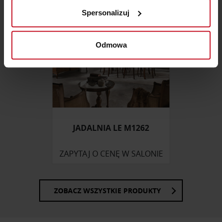
analizując charakteryzującego je zbiory danych
Spersonalizuj
(fingerprinting, czyli wirtualny odcisk palca)
Dowiedz się więcej odnośnie tego, jak Twoje osobiste
dane są przetwarzane oraz ustaw własne preferencje w
Odmowa
sekcji szczegółów
. W Deklaracji plików cookie możesz
zmienić lub wycofać swoją zgodę w dowolnej chwili.
Wykorzystujemy pliki cookie do spersonalizowania treści
i reklam, aby oferować funkcje społecznościowe i
analizować ruch w naszej witrynie. Informacje o tym, jak
korzystasz z naszej witryny, udostępniamy partnerom
JADALNIA LE M1262
społecznościowym, reklamowym i analitycznym.
Partnerzy mogą połączyć te informacje z innymi danymi
ZAPYTAJ O CENĘ W SALONIE
otrzymanymi od Ciebie lub uzyskanymi podczas
korzystania z ich usług.
ZOBACZ WSZYSTKIE PRODUKTY