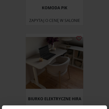
KOMODA PIK
ZAPYTAJ O CENĘ W SALONIE
BIURKO ELEKTRYCZNE HIRA