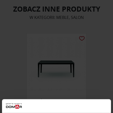
ZOBACZ INNE PRODUKTY
W KATEGORII: MEBLE, SALON
STÓŁ CHEF BONTEMPI