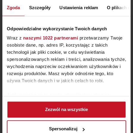
ZAPYTAJ O CENĘ W SALONIE
Zgoda
Szczegóły
Ustawienia reklam
O plikach c
Odpowiedzialne wykorzystanie Twoich danych
Wraz z
naszymi 1022 partnerami
przetwarzamy Twoje
osobiste dane, np. adres IP, korzystając z takich
technologii jak pliki cookie, w celu wyświetlania
spersonalizowanych reklam i treści, analizowania tychże,
wychodzenia naprzeciw oczekiwaniom użytkowników i
rozwoju produktów. Masz wybór odnośnie tego, kto
używa Twoich danych i w jakich celach to robi.
Jeśli wyrazisz na to zgodę, chcielibyśmy również:
KANAPA PARADIS
Gromadzić dane dotyczące Twojej lokalizacji
Zezwól na wszystkie
geograficznej z dokładnością nawet do kilku metrów
ZAPYTAJ O CENĘ W SALONIE
Identyfikować Twoje urządzenie, aktywnie
analizując charakteryzującego je zbiory danych
Spersonalizuj
(fingerprinting, czyli wirtualny odcisk palca)