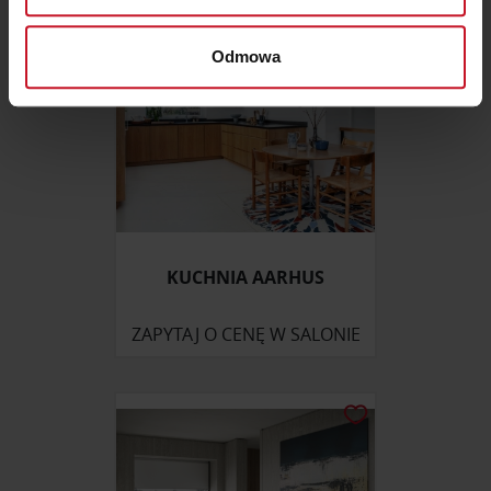
Dowiedz się więcej odnośnie tego, jak Twoje osobiste
dane są przetwarzane oraz ustaw własne preferencje w
Odmowa
sekcji szczegółów
. W Deklaracji plików cookie możesz
zmienić lub wycofać swoją zgodę w dowolnej chwili.
Wykorzystujemy pliki cookie do spersonalizowania treści
i reklam, aby oferować funkcje społecznościowe i
analizować ruch w naszej witrynie. Informacje o tym, jak
korzystasz z naszej witryny, udostępniamy partnerom
społecznościowym, reklamowym i analitycznym.
KUCHNIA AARHUS
Partnerzy mogą połączyć te informacje z innymi danymi
otrzymanymi od Ciebie lub uzyskanymi podczas
ZAPYTAJ O CENĘ W SALONIE
korzystania z ich usług.