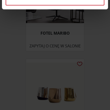
sekcji szczegółów
. W Deklaracji plików cookie możesz
zmienić lub wycofać swoją zgodę w dowolnej chwili.
Wykorzystujemy pliki cookie do spersonalizowania treści
i reklam, aby oferować funkcje społecznościowe i
analizować ruch w naszej witrynie. Informacje o tym, jak
FOTEL MARIBO
korzystasz z naszej witryny, udostępniamy partnerom
społecznościowym, reklamowym i analitycznym.
ZAPYTAJ O CENĘ W SALONIE
Partnerzy mogą połączyć te informacje z innymi danymi
otrzymanymi od Ciebie lub uzyskanymi podczas
korzystania z ich usług.