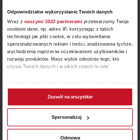
Odpowiedzialne wykorzystanie Twoich danych
Wraz z
naszymi 1022 partnerami
przetwarzamy Twoje
osobiste dane, np. adres IP, korzystając z takich
technologii jak pliki cookie, w celu wyświetlania
spersonalizowanych reklam i treści, analizowania tychże,
wychodzenia naprzeciw oczekiwaniom użytkowników i
rozwoju produktów. Masz wybór odnośnie tego, kto
STOLIK KAWOWY FRIDA
używa Twoich danych i w jakich celach to robi.
ZAPYTAJ O CENĘ W SALONIE
Jeśli wyrazisz na to zgodę, chcielibyśmy również:
Gromadzić dane dotyczące Twojej lokalizacji
Zezwól na wszystkie
geograficznej z dokładnością nawet do kilku metrów
Identyfikować Twoje urządzenie, aktywnie
analizując charakteryzującego je zbiory danych
Spersonalizuj
(fingerprinting, czyli wirtualny odcisk palca)
Dowiedz się więcej odnośnie tego, jak Twoje osobiste
dane są przetwarzane oraz ustaw własne preferencje w
Odmowa