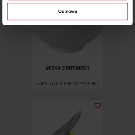
Dowiedz się więcej odnośnie tego, jak Twoje osobiste
dane są przetwarzane oraz ustaw własne preferencje w
Odmowa
sekcji szczegółów
. W Deklaracji plików cookie możesz
zmienić lub wycofać swoją zgodę w dowolnej chwili.
Wykorzystujemy pliki cookie do spersonalizowania treści
i reklam, aby oferować funkcje społecznościowe i
analizować ruch w naszej witrynie. Informacje o tym, jak
korzystasz z naszej witryny, udostępniamy partnerom
MISKA STATEMENT
społecznościowym, reklamowym i analitycznym.
Partnerzy mogą połączyć te informacje z innymi danymi
otrzymanymi od Ciebie lub uzyskanymi podczas
ZAPYTAJ O CENĘ W SALONIE
korzystania z ich usług.