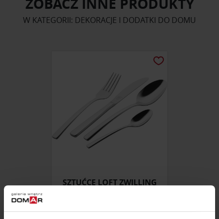
ZOBACZ INNE PRODUKTY
W KATEGORII: DEKORACJE I DODATKI DO DOMU
SZTUĆCE LOFT ZWILLING
ZAPYTAJ O CENĘ W SALONIE