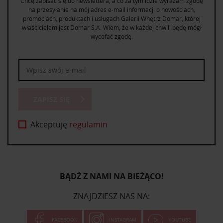
Chcę zapisać się do newslettera, a co za tym idzie wyrażam zgodę
na przesyłanie na mój adres e-mail informacji o nowościach,
promocjach, produktach i usługach Galerii Wnętrz Domar, której
właścicielem jest Domar S.A. Wiem, że w każdej chwili będę mógł
wycofać zgodę.
ZAPISZ SIĘ
Akceptuję
regulamin
BĄDŹ Z NAMI NA BIEŻĄCO!
ZNAJDZIESZ NAS NA:
FACEBOOK
INSTAGRAM
YOUTUBE