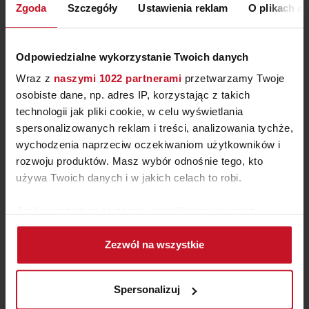
Zgoda
Szczegóły
Ustawienia reklam
O plikach c
Odpowiedzialne wykorzystanie Twoich danych
Wraz z
naszymi 1022 partnerami
przetwarzamy Twoje
osobiste dane, np. adres IP, korzystając z takich
technologii jak pliki cookie, w celu wyświetlania
spersonalizowanych reklam i treści, analizowania tychże,
wychodzenia naprzeciw oczekiwaniom użytkowników i
rozwoju produktów. Masz wybór odnośnie tego, kto
używa Twoich danych i w jakich celach to robi.
ŚWIECZNIK PHILIPPI BOW
Jeśli wyrazisz na to zgodę, chcielibyśmy również:
Gromadzić dane dotyczące Twojej lokalizacji
295 ZŁ
Zezwól na wszystkie
geograficznej z dokładnością nawet do kilku metrów
Identyfikować Twoje urządzenie, aktywnie
analizując charakteryzującego je zbiory danych
Spersonalizuj
(fingerprinting, czyli wirtualny odcisk palca)