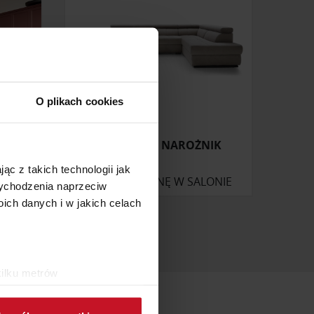
O plikach cookies
UCK
LIZBONA III NAROŻNIK
ąc z takich technologii jak
ONIE
ZAPYTAJ O CENĘ W SALONIE
 wychodzenia naprzeciw
ch danych i w jakich celach
kilku metrów
ch (fingerprinting, czyli