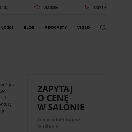
arski
Ulubione
Kontakt
NOŚCI
BLOG
PODCASTY
VIDEO
zuć już
ZAPYTAJ
two
O CENĘ
zki
ontury
W SALONIE
 je
Ten produkt kupisz
w sklepie: