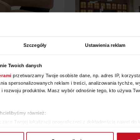
Szczegóły
Ustawienia reklam
FOTEL JORDAN
KUCHNIA LUGANO L
nie Twoich danych
erami
przetwarzamy Twoje osobiste dane, np. adres IP, korzystaj
YTAJ O CENĘ W SALONIE
ZAPYTAJ O CENĘ W SAL
lania spersonalizowanych reklam i treści, analizowania tychże,
 rozwoju produktów. Masz wybór odnośnie tego, kto używa Twoi
ZOBACZ WSZYSTKIE PRODUKTY
chcielibyśmy również:
zące Twojej lokalizacji geograficznej z dokładnością nawet do 
rządzenie, aktywnie analizując charakteryzującego je zbiory dany