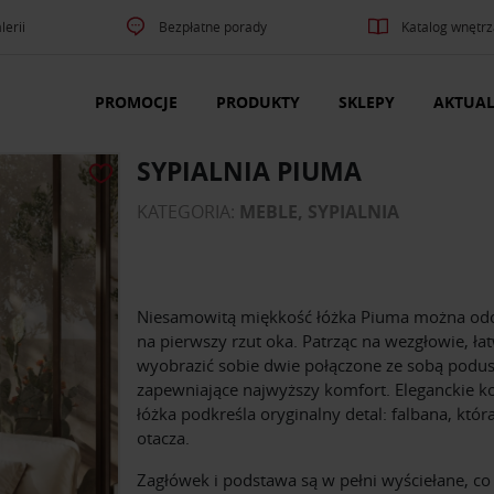
lerii
Bezpłatne porady
Katalog wnętrz
PROMOCJE
PRODUKTY
SKLEPY
AKTUAL
SYPIALNIA PIUMA
KATEGORIA:
MEBLE, SYPIALNIA
Niesamowitą miękkość łóżka Piuma można odc
na pierwszy rzut oka. Patrząc na wezgłowie, ła
wyobrazić sobie dwie połączone ze sobą podus
zapewniające najwyższy komfort. Eleganckie k
łóżka podkreśla oryginalny detal: falbana, która
otacza.
Zagłówek i podstawa są w pełni wyściełane, co