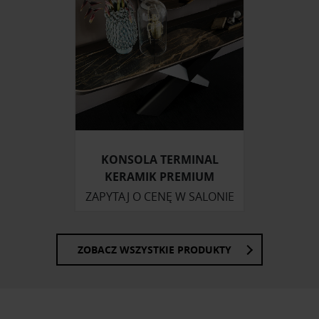
korzystasz z naszej witryny, udostępniamy partnerom
społecznościowym, reklamowym i analitycznym.
Partnerzy mogą połączyć te informacje z innymi danymi
otrzymanymi od Ciebie lub uzyskanymi podczas
korzystania z ich usług.
KONSOLA TERMINAL
KERAMIK PREMIUM
ZAPYTAJ O CENĘ W SALONIE
ZOBACZ WSZYSTKIE PRODUKTY