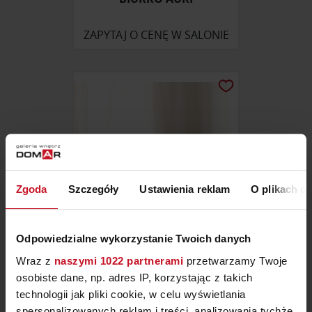
ZAPYTAJ O CENĘ W SALONIE
Zgoda
Szczegóły
Ustawienia reklam
O plikach c
Odpowiedzialne wykorzystanie Twoich danych
ŁAWKA SANTORINI
Wraz z
naszymi 1022 partnerami
przetwarzamy Twoje
osobiste dane, np. adres IP, korzystając z takich
OD
3 000 ZŁ
technologii jak pliki cookie, w celu wyświetlania
spersonalizowanych reklam i treści, analizowania tychże,