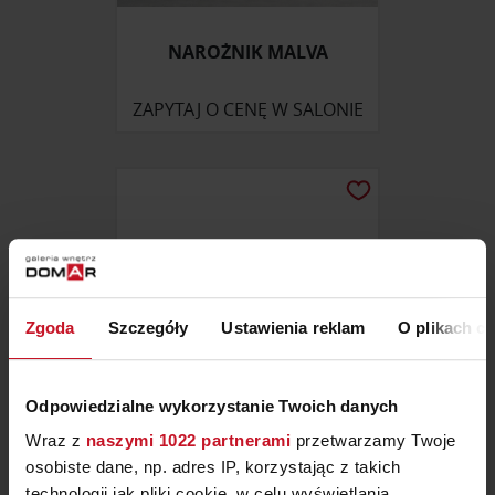
NAROŻNIK MALVA
ZAPYTAJ O CENĘ W SALONIE
Zgoda
Szczegóły
Ustawienia reklam
O plikach c
Odpowiedzialne wykorzystanie Twoich danych
Wraz z
naszymi 1022 partnerami
przetwarzamy Twoje
ZESTAW STOLIKÓW
osobiste dane, np. adres IP, korzystając z takich
KAWOWYCH GLAMOUR –
technologii jak pliki cookie, w celu wyświetlania