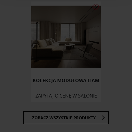
analizować ruch w naszej witrynie. Informacje o tym, jak
korzystasz z naszej witryny, udostępniamy partnerom
społecznościowym, reklamowym i analitycznym.
Partnerzy mogą połączyć te informacje z innymi danymi
otrzymanymi od Ciebie lub uzyskanymi podczas
korzystania z ich usług.
KOLEKCJA MODUŁOWA LIAM
ZAPYTAJ O CENĘ W SALONIE
ZOBACZ WSZYSTKIE PRODUKTY