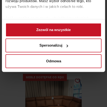
rozwoju produktów. Masz wybór odnośnie tego, kto
używa Twoich danych i w jakich celach to robi.
Jeśli wyrazisz na to zgodę, chcielibyśmy również:
Gromadzić dane dotyczące Twojej lokalizacji
Zezwól na wszystkie
geograficznej z dokładnością nawet do kilku metrów
Identyfikować Twoje urządzenie, aktywnie
analizując charakteryzującego je zbiory danych
Spersonalizuj
(fingerprinting, czyli wirtualny odcisk palca)
KANAPA EGEDAL
Dowiedz się więcej odnośnie tego, jak Twoje osobiste
dane są przetwarzane oraz ustaw własne preferencje w
Odmowa
ZAPYTAJ O CENĘ W SALONIE
sekcji szczegółów
. W Deklaracji plików cookie możesz
zmienić lub wycofać swoją zgodę w dowolnej chwili.
MEBLE DOSTĘPNE OD RĘKI
Wykorzystujemy pliki cookie do spersonalizowania treści
i reklam, aby oferować funkcje społecznościowe i
analizować ruch w naszej witrynie. Informacje o tym, jak
korzystasz z naszej witryny, udostępniamy partnerom
społecznościowym, reklamowym i analitycznym.