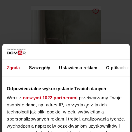
Zgoda
Szczegóły
Ustawienia reklam
O plikach c
KRZESŁO RODENIC
Odpowiedzialne wykorzystanie Twoich danych
Wraz z
naszymi 1022 partnerami
przetwarzamy Twoje
ZAPYTAJ O CENĘ W SALONIE
osobiste dane, np. adres IP, korzystając z takich
technologii jak pliki cookie, w celu wyświetlania
spersonalizowanych reklam i treści, analizowania tychże,
wychodzenia naprzeciw oczekiwaniom użytkowników i