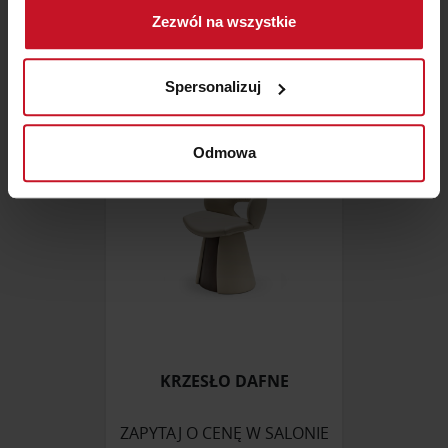
Gromadzić dane dotyczące Twojej lokalizacji
SZAFA GLAMOUR
Zezwól na wszystkie
geograficznej z dokładnością nawet do kilku metrów
Identyfikować Twoje urządzenie, aktywnie
ZAPYTAJ O CENĘ W SALONIE
analizując charakteryzującego je zbiory danych
Spersonalizuj
(fingerprinting, czyli wirtualny odcisk palca)
Dowiedz się więcej odnośnie tego, jak Twoje osobiste
dane są przetwarzane oraz ustaw własne preferencje w
Odmowa
sekcji szczegółów
. W Deklaracji plików cookie możesz
zmienić lub wycofać swoją zgodę w dowolnej chwili.
Wykorzystujemy pliki cookie do spersonalizowania treści
i reklam, aby oferować funkcje społecznościowe i
analizować ruch w naszej witrynie. Informacje o tym, jak
korzystasz z naszej witryny, udostępniamy partnerom
społecznościowym, reklamowym i analitycznym.
Partnerzy mogą połączyć te informacje z innymi danymi
KRZESŁO DAFNE
otrzymanymi od Ciebie lub uzyskanymi podczas
korzystania z ich usług.
ZAPYTAJ O CENĘ W SALONIE