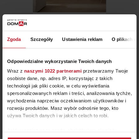
KOLEKCJA MUVE
Zgoda
Szczegóły
Ustawienia reklam
O plikach c
ZAPYTAJ O CENĘ W SALONIE
Odpowiedzialne wykorzystanie Twoich danych
Wraz z
naszymi 1022 partnerami
przetwarzamy Twoje
osobiste dane, np. adres IP, korzystając z takich
technologii jak pliki cookie, w celu wyświetlania
spersonalizowanych reklam i treści, analizowania tychże,
wychodzenia naprzeciw oczekiwaniom użytkowników i
rozwoju produktów. Masz wybór odnośnie tego, kto
używa Twoich danych i w jakich celach to robi.
Jeśli wyrazisz na to zgodę, chcielibyśmy również: