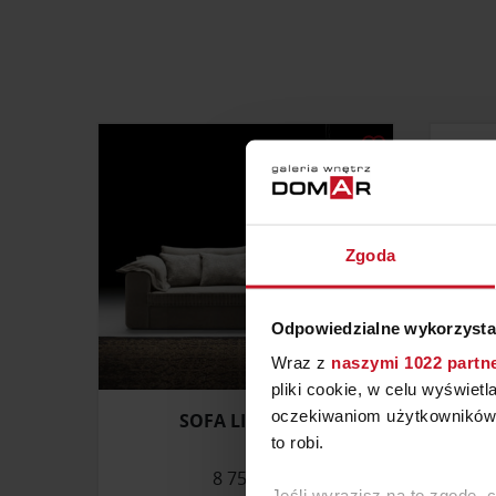
Zgoda
Odpowiedzialne wykorzysta
Wraz z
naszymi 1022 partn
pliki cookie, w celu wyświet
oczekiwaniom użytkowników i
SOFA LIVORNO
KR
to robi.
8 750 ZŁ
ZAP
Jeśli wyrazisz na to zgodę, 