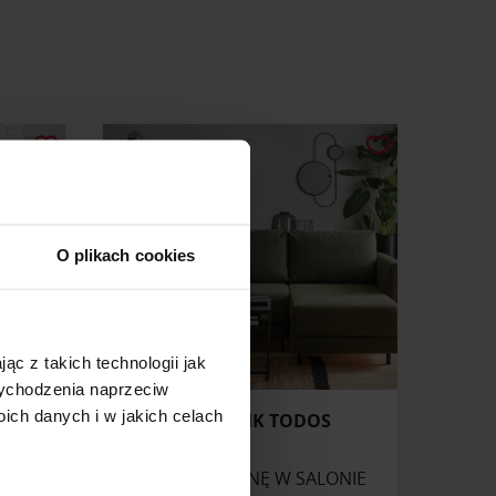
O plikach cookies
ąc z takich technologii jak
 wychodzenia naprzeciw
ch danych i w jakich celach
0/200
NAROŻNIK TODOS
ZAPYTAJ O CENĘ W SALONIE