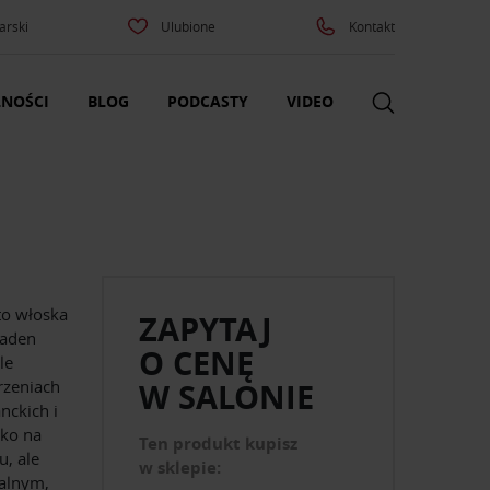
arski
Ulubione
Kontakt
NOŚCI
BLOG
PODCASTY
VIDEO
to włoska
ZAPYTAJ
żaden
O CENĘ
le
rzeniach
W SALONIE
nckich i
lko na
Ten produkt kupisz
, ale
w sklepie:
zalnym,