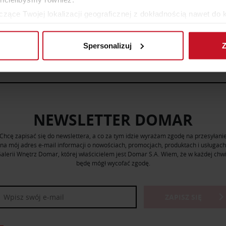
zące Twojej lokalizacji geograficznej z dokładnością nawet do 
rządzenie, aktywnie analizując charakteryzującego je zbiory dany
ZOBACZ WSZYSTKIE PRODUKTY
Spersonalizuj
Z
 tego, jak Twoje osobiste dane są przetwarzane oraz ustaw wła
plików cookie możesz zmienić lub wycofać swoją zgodę w dowolne
do spersonalizowania treści i reklam, aby oferować funkcje sp
ormacje o tym, jak korzystasz z naszej witryny, udostępniamy p
Partnerzy mogą połączyć te informacje z innymi danymi otrzym
NEWSLETTER DOMAR
nia z ich usług.
Chcę zapisać się do newslettera, a co za tym idzie wyrażam zgodę na przesyłani
na mój adres e-mail informacji o nowościach, promocjach, produktach i usługach
alerii Wnętrz Domar, której właścicielem jest Domar S.A. Wiem, że w każdej chwi
będę mógł wycofać zgodę.
ZAPISZ SIĘ