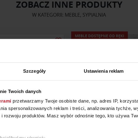
ZOBACZ INNE PRODUKTY
W KATEGORII: MEBLE, SYPIALNIA
MEBLE DOSTĘPNE OD RĘKI
Szczegóły
Ustawienia reklam
nie Twoich danych
erami
przetwarzamy Twoje osobiste dane, np. adres IP, korzystaj
lania spersonalizowanych reklam i treści, analizowania tychże,
 rozwoju produktów. Masz wybór odnośnie tego, kto używa Twoi
ZESŁO DĘBOWE KT376
ŁÓŻKO PORTO PLUS 16
YTAJ O CENĘ W SALONIE
2 595 ZŁ
chcielibyśmy również: