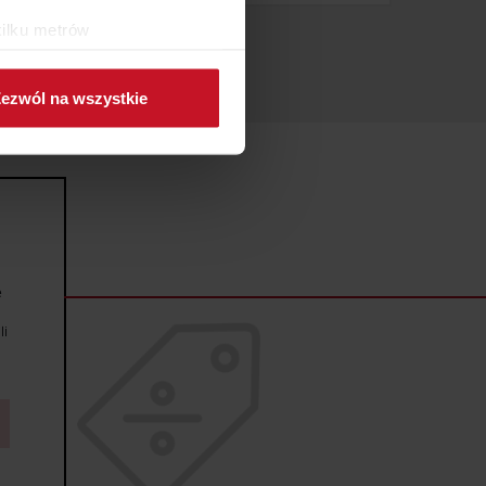
kilku metrów
ch (fingerprinting, czyli
ezwól na wszystkie
sne preferencje w
sekcji
j chwili.
ołecznościowe i analizować
artnerom społecznościowym,
anymi od Ciebie lub
e
li