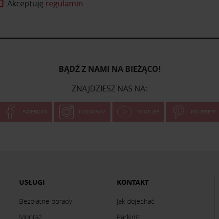
Akceptuję
regulamin
BĄDŹ Z NAMI NA BIEŻĄCO!
ZNAJDZIESZ NAS NA:
FACEBOOK
INSTAGRAM
YOUTUBE
PINTEREST
USŁUGI
KONTAKT
Bezpłatne porady
Jak dojechać
Montaż
Parking