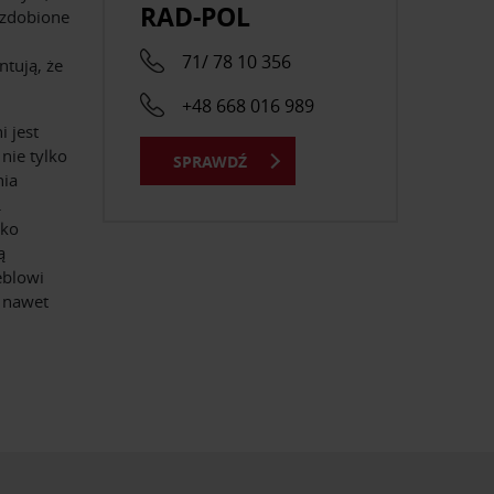
RAD-POL
zdobione
71/ 78 10 356
tują, że
+48 668 016 989
 jest
nie tylko
SPRAWDŹ
nia
.
kko
ą
eblowi
n nawet