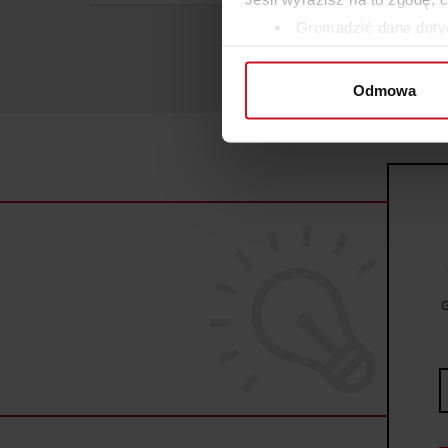
Gromadzić dane dotyc
Identyfikować Twoje u
wirtualny odcisk palca)
Odmowa
Dowiedz się więcej odnośnie
szczegółów
. W Deklaracji 
Wykorzystujemy pliki cookie 
ruch w naszej witrynie. Inf
reklamowym i analitycznym. 
uzyskanymi podczas korzysta
G