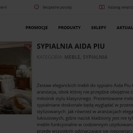
lerii
Bezpłatne porady
Katalog wnętrz
PROMOCJE
PRODUKTY
SKLEPY
AKTUAL
SYPIALNIA AIDA PIU
KATEGORIA:
MEBLE, SYPIALNIA
Zestaw eleganckich mebli do sypialni Aida Piu 
aranżacja, obok której nie przejdzie obojętnie 
miłośnik stylu klasycznego. Prezentowane meb
sypialniane doskonale będą wyglądać w przest
stylizowanych. Jak również w aranżacjach elega
luksusowych, gdzie nacisk kładziony jest nie ty
meble funkcjonalne w codziennym użytkowaniu
przede wszystkim odznaczające się niepowtar