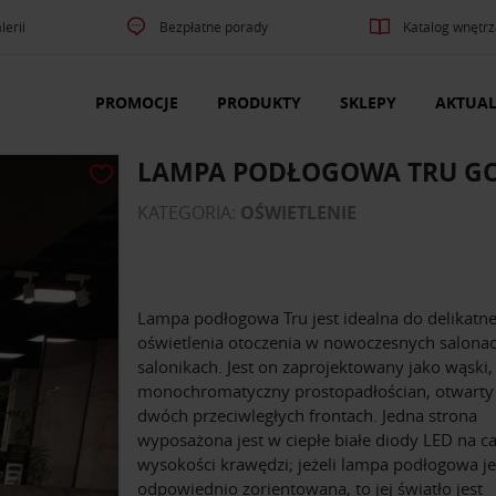
lerii
Bezpłatne porady
Katalog wnętrz
PROMOCJE
PRODUKTY
SKLEPY
AKTUAL
LAMPA PODŁOGOWA TRU G
KATEGORIA:
OŚWIETLENIE
Lampa podłogowa Tru jest idealna do delikatn
oświetlenia otoczenia w nowoczesnych salonac
salonikach. Jest on zaprojektowany jako wąski,
monochromatyczny prostopadłościan, otwarty
dwóch przeciwległych frontach. Jedna strona
wyposażona jest w ciepłe białe diody LED na ca
wysokości krawędzi; jeżeli lampa podłogowa je
odpowiednio zorientowana, to jej światło jest