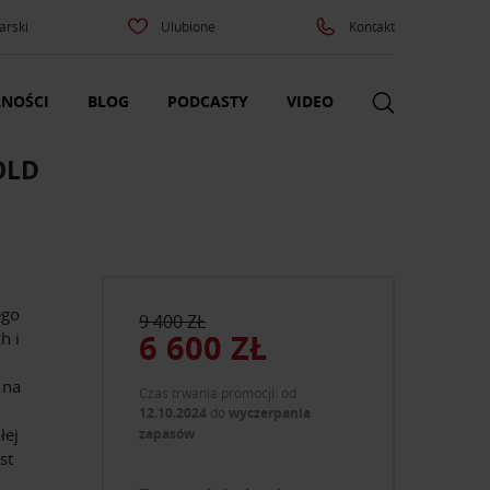
arski
Ulubione
Kontakt
NOŚCI
BLOG
PODCASTY
VIDEO
OLD
ego
9 400 ZŁ
6 600 ZŁ
h i
 na
Czas trwania promocji: od
12.10.2024
do
wyczerpania
łej
zapasów
st