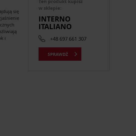
Ten produkt kupisz
w sklepie:
jdują się
INTERNO
zjaśnienie
ITALIANO
ocznych
żliwiają
k i
+48 697 661 307
SPRAWDŹ