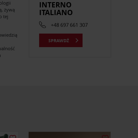
INTERNO
ologii
ą, żywą
ITALIANO
 tej
+48 697 661 307
owiedzią
SPRAWDŹ
walność
m