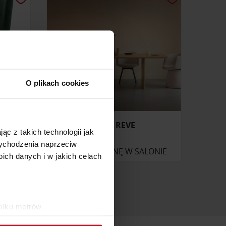
O plikach cookies
STÓŁ REVE
ąc z takich technologii jak
 wychodzenia naprzeciw
ONIE
ZAPYTAJ O CENĘ W SALONIE
ch danych i w jakich celach
kilku metrów
ch (fingerprinting, czyli