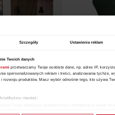
Szczegóły
Ustawienia reklam
nie Twoich danych
NAROŻNIK FUERTE
FOTEL VARDE
erami
przetwarzamy Twoje osobiste dane, np. adres IP, korzystaj
lania spersonalizowanych reklam i treści, analizowania tychże,
YTAJ O CENĘ W SALONIE
ZAPYTAJ O CENĘ W SAL
 rozwoju produktów. Masz wybór odnośnie tego, kto używa Twoi
ZOBACZ WSZYSTKIE PRODUKTY
chcielibyśmy również:
zące Twojej lokalizacji geograficznej z dokładnością nawet do 
rządzenie, aktywnie analizując charakteryzującego je zbiory dany