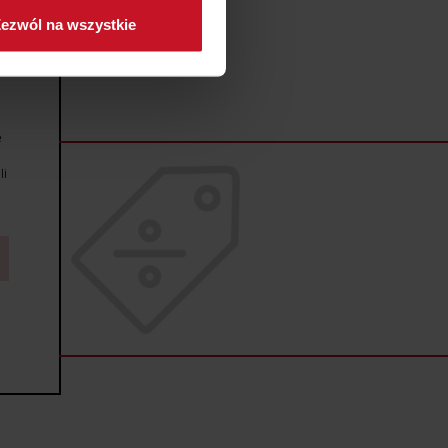
ezwól na wszystkie
sne preferencje w
sekcji
j chwili.
ołecznościowe i analizować
artnerom społecznościowym,
e
anymi od Ciebie lub
li