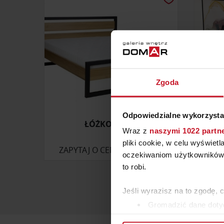
Zgoda
Odpowiedzialne wykorzysta
ŁÓŻKO LK371
Wraz z
naszymi 1022 partn
pliki cookie, w celu wyświet
ZAPYTAJ O CENĘ W SALONIE
ZAP
oczekiwaniom użytkowników i
to robi.
Jeśli wyrazisz na to zgodę, 
Gromadzić dane dotyc
Identyfikować Twoje u