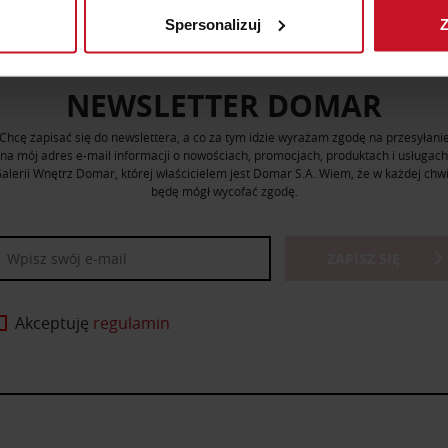
Spersonalizuj
Z
 tego, jak Twoje osobiste dane są przetwarzane oraz ustaw wła
plików cookie możesz zmienić lub wycofać swoją zgodę w dowolne
NEWSLETTER DOMAR
do spersonalizowania treści i reklam, aby oferować funkcje sp
ormacje o tym, jak korzystasz z naszej witryny, udostępniamy p
Chcę zapisać się do newslettera, a co za tym idzie wyrażam zgodę na przesyłani
na mój adres e-mail informacji o nowościach, promocjach, produktach i usługach
Partnerzy mogą połączyć te informacje z innymi danymi otrzym
alerii Wnętrz Domar, której właścicielem jest Domar S.A. Wiem, że w każdej chwi
nia z ich usług.
będę mógł wycofać zgodę.
ZAPISZ SIĘ
Akceptuję
regulamin