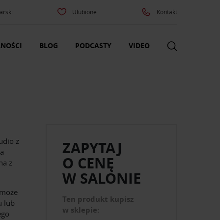
arski
Ulubione
Kontakt
NOŚCI
BLOG
PODCASTY
VIDEO
udio z
ZAPYTAJ
na
O CENĘ
na z
W SALONIE
 może
Ten produkt kupisz
u lub
w sklepie:
ego