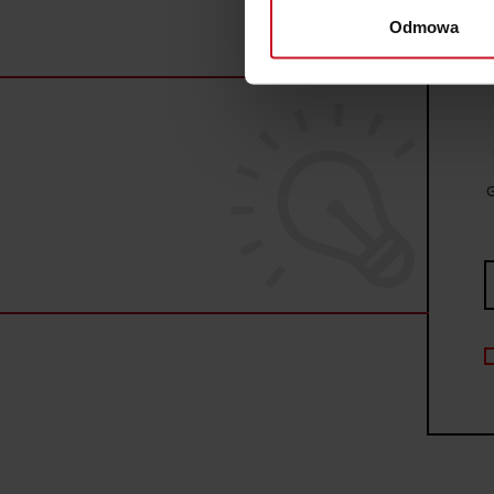
wirtualny odcisk palca)
Odmowa
Dowiedz się więcej odnośnie
szczegółów
. W Deklaracji 
Wykorzystujemy pliki cookie 
ruch w naszej witrynie. Inf
reklamowym i analitycznym. 
G
uzyskanymi podczas korzysta