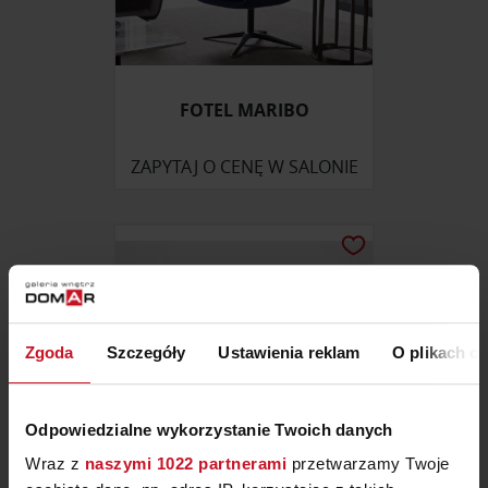
FOTEL MARIBO
ZAPYTAJ O CENĘ W SALONIE
Zgoda
Szczegóły
Ustawienia reklam
O plikach c
Odpowiedzialne wykorzystanie Twoich danych
Wraz z
naszymi 1022 partnerami
przetwarzamy Twoje